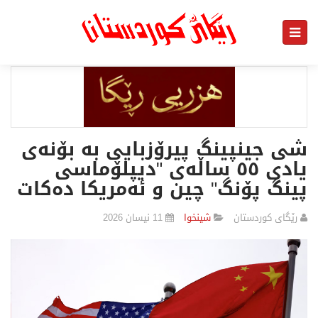
شی جینپینگ پیرۆزبایی بە بۆنەی
یادی ٥٥ ساڵەی "دیپلۆماسی
پینگ پۆنگ" چین و ئەمریکا دەکات
رێگای كوردستان
شينخوا
11 نیسان 2026