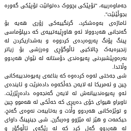
جەماوەرییە، "تۆپێکی بچووک دەتوانێت تۆپێکی گەورە
بجوڵێنێت".
ئاماژەی بەوەشکرد، گرنگییەکی زۆری هەیە بۆ
گەنجانی هەردوولا ئەو هاوڕێیەتییەی کە دیپلۆماسی
پینگ پۆنگ پەروەردەی کردووە و بەشداریکردن لە
زنجیرەیەک چالاکیی ئاڵوگۆڕی وەرزشی بۆ زیاتر
بەرەوپێشبردنی پەیوەندی دۆستانە لە نێوان هەردوو
وڵاتدا.
شی جەختی لەوە کردەوە کە بناغەی پەیوەندییەکانی
چین و ئەمریکا لە لایەن خەڵکەوە دادەنرێت و ئایندەی
ئەو پەیوەندییانەش لە لایەن گەنجەوە دادەڕێژرێت.
ناوبراو هیوای خۆی دەربڕی کە خەڵکی لە هەموو چین
و توێژەکانی هەردوو وڵات و بەتایبەت نەوەی گەنج،
حیکمەت و هێز لە مێژوو وەربگرن. شی جینپینگ داوای
لە هەردوو گەل کرد کە لە ڕێگەی ئاڵوگۆڕ و