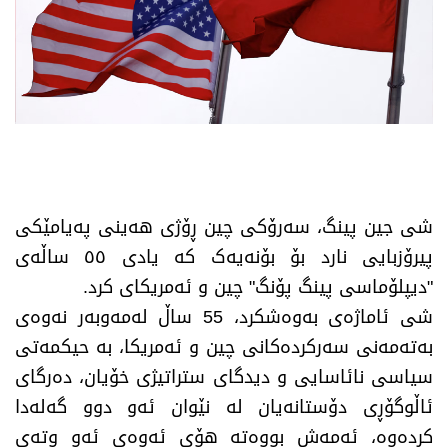
شی جین پینگ، سەرۆکی چین ڕۆژی هەینی پەیامێکی
پیرۆزبایی نارد بۆ بۆنەیەک کە یادی ٥٥ ساڵەی
"دیپلۆماسی پینگ پۆنگ" چین و ئەمریکای کرد.
شی ئاماژەی بەوەشکرد، 55 ساڵ لەمەوبەر نەوەی
بەتەمەنی سەرکردەکانی چین و ئەمریکا، بە حیکمەتی
سیاسی نائاسایی و دیدگای ستراتیژی خۆیان، دەرگای
ئاڵوگۆڕی دۆستانەیان لە نێوان ئەو دوو گەلەدا
کردەوە، ئەمەش بووەتە هۆی ئەوەی ئەو وتەی