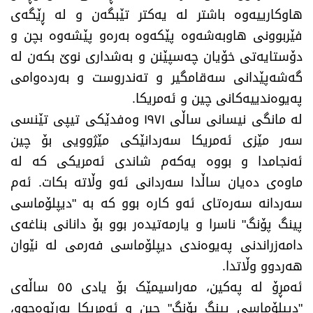
هاوکارییەوە باشتر لە یەکتر تێبگەن و لە ڕێگەی
فێربوونی هاوبەشەوە پێکەوە بەرەو پێشەوە بچن و
دۆستایەتی خۆیان چەسپێنن و بەشداری نوێ بکەن لە
گەشەپێدانی سەقامگیر و تەندروست و بەردەوامی
پەیوەندییەکانی چین و ئەمریکا.
لە مانگی نیسانی ساڵی ١٩٧١ وەفدێکی تیپی تێنسی
سەر مێزی ئەمریکا سەردانێکی مێژوویی بۆ چین
ئەنجامدا و بووە یەکەم شاندی ئەمریکی کە لە
ماوەی دەیان ساڵدا سەردانی ئەو وڵاتە بکات. ئەم
سەردانە سەرەتای ئەو کارە بوو کە بە "دیپلۆماسی
پینگ پۆنگ" ناسرا و یارمەتیدەر بوو بۆ دانانی بناغەی
دامەزراندنی پەیوەندی دیپلۆماسی فەرمی لە نێوان
هەردوو وڵاتدا.
ئەمڕۆ لە پەکین، مەراسیمێک بۆ یادی ٥٥ ساڵەی
"دیپلۆماسی پینگ پۆنگ" چین و ئەمریکا بەڕێوەچوو،