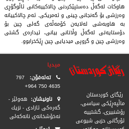
هاوکات لەگەڵ دەستپێکردنی چالاکییەکانی ئاڵوگۆڕی
وەرزشی بۆ گەنجانی چینی و ئەمریکی. ئەم چالاکییانە
بە هاوبەشی لەلایەن کۆمەڵەی گەلی چین بۆ
دۆستایەتی لەگەڵ وڵاتانی بیانی، ئیدارەی گشتی
وەرزشی چین و گروپی میدیایی چین ڕێکخرابوو.
میدیا
تەلەفۆن:
797
4635 750 964+
رێگای كوردستان
ناونیشان:
هەولێر -
ماڵپەڕێكی سیاسی،
گەرەکی ئازادی - نزیك
رۆشنبیری، گشتییە
نەخۆشخانەی نانەکەلی
ئۆرگانی حزبی شیوعی