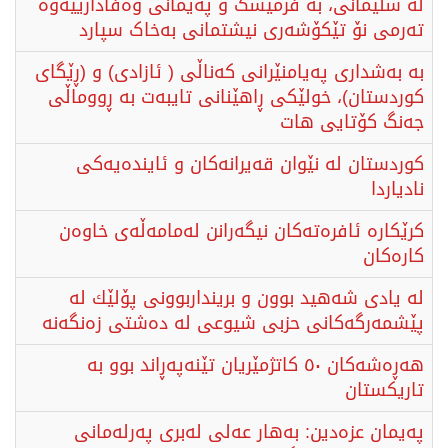
لە سلێمانی، بە فرمێسک و پەیمانی وەفادارییەوە
تەرمی نۆ تێکۆشەری نیشتمانی بەخاک سپارد
بە بەشداری پەیامنێرانی کەناڵی ( ئازادی) و (ڕێگای
کوردستان)، خولێکی ڕاهێنانی تایبەت بە ڕووماڵی
جەنگ کۆتایی هات
کوردستان لە نێوان قەیرانەکان و ئایندەیەکی
نادیاردا
کرێکارە ئافرەتەکان نیگەرانن لەمامەڵەی خاوەن
کارەکان
لە یادی شەهيد بوون و برینداربوونی پۆلێك لە
پێشمەرگەکانی حزبی شیوعی لە دەشتی زەنگەنە
هەڕەشەکان ٥۰ کاتژمێریان تێنەپەڕاند بوو بە
تاریکستان
پەیمان عزەدین: بەهار عەلی لەبری پەرلەمانی