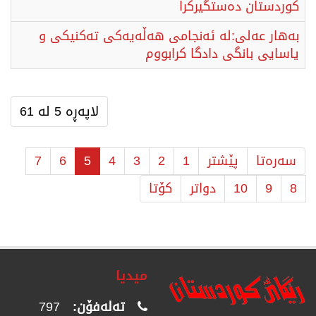
کوردستان دەستگیرکرا
بەهار عەلی:لە ئەنجامی هەڵەیەکی تەکنیکی و
یاسایی بانگی دادگا کرابووم
لاپەڕە 5 لە 61
سەرەتا
پێشتر
1
2
3
4
5
6
7
8
9
10
دواتر
كۆتا
میدیا
تەلەفۆن:
797