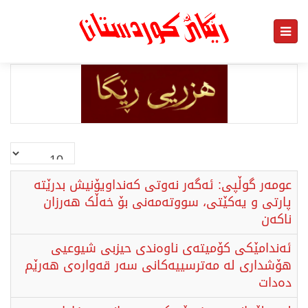
نمایش
#
عومەر گوڵپی: ئەگەر نەوتی کەنداویۆنیش بدرێتە
پارتی و یەکێتی، سووتەمەنی بۆ خەڵک هەرزان
ناکەن
ئەندامێکی کۆمیتەی ناوەندی حیزبی شیوعیی
هۆشداری لە مەترسییەکانی سەر قەوارەی هەرێم
دەدات