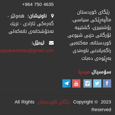
4635 750 964+
رێگای كوردستان
ناونیشان:
هەولێر -
ماڵپەڕێكی سیاسی،
گەرەکی ئازادی - نزیك
رۆشنبیری، گشتییە
نەخۆشخانەی نانەکەلی
ئۆرگانی حزبی شیوعی
ئیمێل:
كوردستانە، مەكتەبی
regaykurdistan@gmail.com
راگەیاندنی ناوەندی
بەڕێوەی دەبات
سۆسیال
میدیا
Copyright © 2023
رێگای كوردستان
All Rights
Reserved