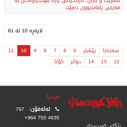
ئەمریکا و تاران: ئازادکردنی پارە بلۆککراوەکان بە
مەرجی پابەندبوون دەبێت
لاپەڕە 10 لە 61
سەرەتا
پێشتر
5
6
7
8
9
10
11
12
13
14
دواتر
كۆتا
میدیا
تەلەفۆن:
797
4635 750 964+
رێگای كوردستان