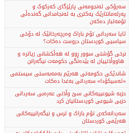
سەرۆکی ئەنجومەنی پارێزگای کەرکوک و
پەرلەمانتارێک یەکتری بە ئەنجامدانی گەندەڵی
تۆمەتبار دەکەن
ئایا سەردانی تۆم باراک وەرچەرخانێک لە دۆخی
سیاسیی کوردستان دروست دەکات؟
نرخی گۆشتی سوور ڕوو لە هەڵکشانی زیاترە و
هاووڵاتییان لە بێدەنگی حکومەت نیگەرانن
شاندێکی حکومەتی هەرێم بەمەبەستی سیستمی
«ئەسیکۆدا» سەردانی بەغدا دەكات
حزبە شیوعییەكانی سێ وڵاتی عەرەبی سەردانی
حزبی شیوعی كوردستانیان كرد
سەردانەکەی تۆم باراک و ترس و نیگەرانییەکانی
هەرێمی کوردستان