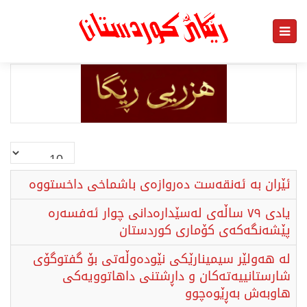
نمایش
#
ئێران بە ئەنقەست دەروازەی باشماخی داخستووە
​یادی ٧٩ ساڵەی لەسێدارەدانی چوار ئەفسەرە
پێشەنگەکەی کۆماری کوردستان
لە هەولێر سیمینارێکی نێودەوڵەتی بۆ گفتوگۆی
شارستانییەتەکان و داڕشتنی داهاتوویەکی
هاوبەش بەڕێوەچوو