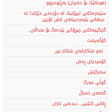
(فوغانێک بۆ حەیران) بەڕێوەچوو
سێبەرەکانی ئیرۆتیک لە دۆزەخی خێزاندا لە
جیهانی بێبەزەییانەی لاش لۆرین
گرنگییەکانی چیڕۆکی بێدەنگ بۆ منداڵان..
کۆڵەپشت
ئەو شاكارانەی شاكار نین
کۆمیدیای ڕه‌ش
گوڵی مەرگ
گەمەی خەیاڵ
ڕانانی کتێبی.. دیدەنی تاران