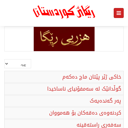
نمایش
#
خاکی ژێر پێتان ماچ ده‌که‌م
گوڵدانێک لە سەمفۆنیای ناساخیدا
پەر گەندەیەک
كردنەوەی دەقەكان بۆ هەمووان
سەفەری ڕاستەقینە