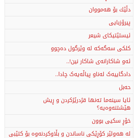
دڵێك بۆ ھەمووان
پیرۆزبایی
ئیستێتیكای شیعر
کلکی سه‌گه‌که‌ له وێرگول ده‌چوو‌
ئەو شاكارانەی شاكار نین!..
دادگاییەک لەناو پیاڵەیەک چادا..
حەبل
ئایا سینەما تەنها قژدرێژکردن و ڕیش
هێشتنەوەیە؟
خۆڕ سکیی بوون
لە هەولێر کۆڕێکی ناساندن و بڵاوکردنەوە بۆ کتێبی