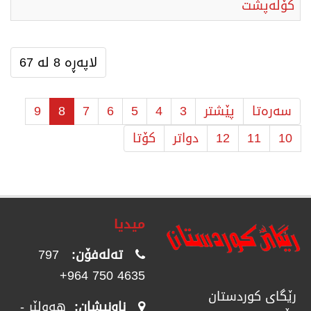
کۆڵەپشت
لاپەڕە 8 لە 67
سەرەتا
پێشتر
3
4
5
6
7
8
9
10
11
12
دواتر
كۆتا
میدیا
تەلەفۆن:
797
4635 750 964+
رێگای كوردستان
ناونیشان:
هەولێر -