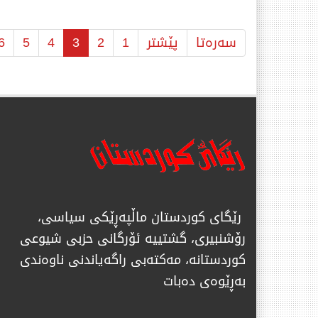
سەرەتا
پێشتر
1
2
3
4
5
6
رێگای كوردستان ماڵپەڕێكی سیاسی،
رۆشنبیری، گشتییە ئۆرگانی حزبی شیوعی
كوردستانە، مەكتەبی راگەیاندنی ناوەندی
بەڕێوەی دەبات