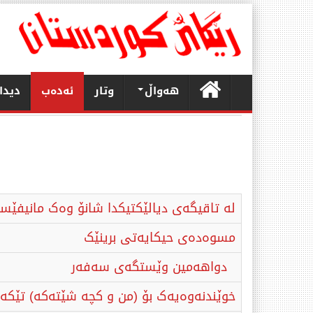
هەواڵ
وتار
ئەدەب
دیدا
لە تاقیگەی دیالێکتیکدا شانۆ وەک مانیفێ
مسوەدەی حیکایەتی برینێک
دواهەمین وێستگەی سەفەر
خوێندنەوەیەک بۆ (من و کچە شێتەکە) تێ