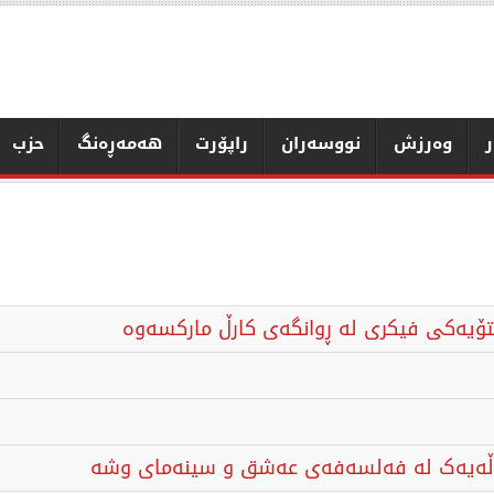
ر
وەرزش
نووسەران
راپۆرت
هەمەڕەنگ
حزب
ستۆیەکی فیکری لە ڕوانگەی کارڵ مارکسەوە
کەڵەیەک لە فەلسەفەی عەشق و سینەمای وشە