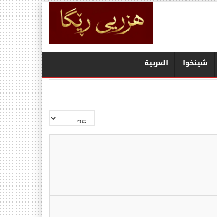
شينخوا
العربیة
نمایش
#