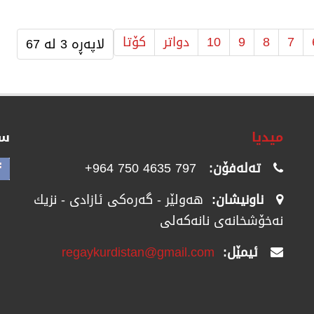
7
8
9
10
دواتر
كۆتا
لاپەڕە 3 لە 67
میدیا
سۆ
تەلەفۆن:
797 4635 750 964+
ناونیشان:
هەولێر - گەرەکی ئازادی - نزیك
نەخۆشخانەی نانەکەلی
ئیمێل:
regaykurdistan@gmail.com