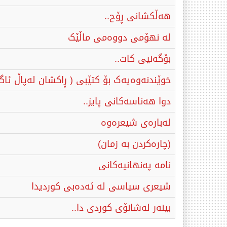
هەڵکشانی ڕۆح..
لە نهۆمی دووەمی ماڵێک
بۆگەنیی کات..
خوێندنەوەیەک بۆ کتێبی ( ڕاکشان لەپاڵ ئاگر
دوا هەناسەکانی پایز..
لەبارەی شیعرەوە
(چارەكردن بە زمان)
نامە پەنهانیەکانی
شیعری سیاسی لە ئەدەبی كوردیدا
بینەر لەشانۆی كوردی دا..