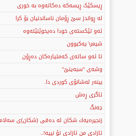
ڕیسکێک‌ ڕیسه‌که‌ ده‌کاته‌وه‌ به‌ خوری
لە ڕواندز سێ ڕۆمان ناساندنیان بۆ کرا
ئەو تێکستەی خودا دەیخوێنێتەوە
شیعر\ یەکبوون
تا ئەو ساتەی کەمتیارەکان دەڕۆن
وشەی "سبەینێ"
بینەر لەشانۆی كوردی دا.
ئاگری ڕەش
جەنگ
زنجیرەیەك شكان لە دەقی (شكان)ی سەلام 
ئازادی من ئازادی تۆ نییە!..