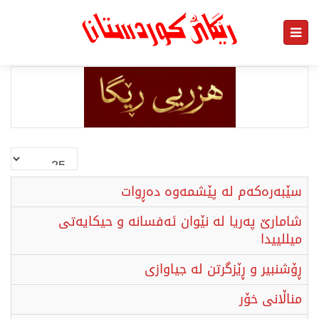
نمایش
#
سێبەرەکەم لە پێشمەوە دەڕوات
شامارێ پەریا لە نێوان ئەفسانە و حیكایەتی
میللییدا
ڕۆشنبیر و ڕێزگرتن لە جیاوازی
مناڵانی خۆر