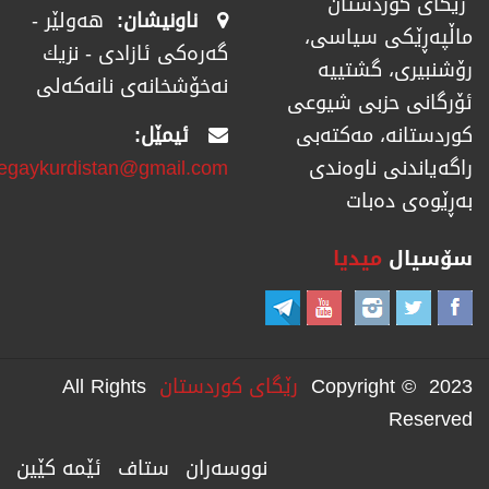
رێگای كوردستان
ناونیشان:
هەولێر -
ماڵپەڕێكی سیاسی،
گەرەکی ئازادی - نزیك
رۆشنبیری، گشتییە
نەخۆشخانەی نانەکەلی
ئۆرگانی حزبی شیوعی
ئیمێل:
كوردستانە، مەكتەبی
regaykurdistan@gmail.com
راگەیاندنی ناوەندی
بەڕێوەی دەبات
سۆسیال
میدیا
Copyright © 2023
رێگای كوردستان
All Rights
Reserved
نووسەران
ستاف
ئێمە کێین