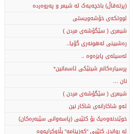
(پرتەقاڵ) باخچەیەک لە شیعر و پەروەردە
لووتکەی خۆشەویستی
شیعری ( سێگۆشەی مردن )
ره‌شبینی له‌هونه‌ری گۆیا..
لەسیلەی پایزەوە ..
پرسیارەکانم شینێکی ئاسمانین*
نان …
شیعری ( سێگۆشەی مردن )
ئەو شاكارانەی شاكار نین
خوێندنەوەیک بۆ کتێبی (پاسەوانی سێبەرەکان)
لە ڕواندز، کتێبی "کەزینامە" بڵاوکرایەوە