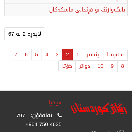
بانگەوازێک بۆ فڕێدانی ماسکەکان
لاپەڕە 2 لە 67
سەرەتا
پێشتر
1
2
3
4
5
6
7
8
9
10
دواتر
كۆتا
میدیا
تەلەفۆن:
797
4635 750 964+