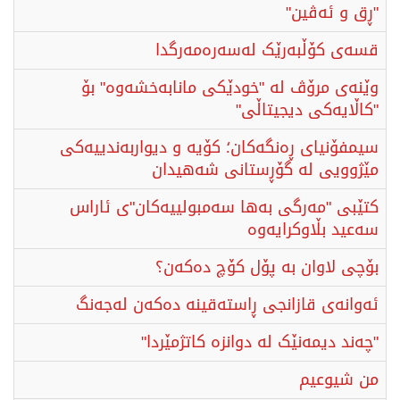
"ڕق و ئەڤین"
قسەی کۆڵبەرێک لەسەرەمەرگدا
وێنەی مرۆڤ لە "خودێکی مانابەخشەوە" بۆ
"کاڵایەکی دیجیتاڵی"
سیمفۆنیای ڕەنگەکان؛ کۆیە و دیواربەندییەکی
مێژوویی لە گۆڕستانی شەهیدان
كتێبی "مەرگی بەها سەمبولییەكان"ی ئاراس
سەعید بڵاوكرایەوە
بۆچی لاوان بە پۆل کۆچ دەکەن؟
ئەوانەی قازانجی ڕاستەقینە دەکەن لەجەنگ
"چەند دیمەنێک لە دوانزە کاتژمێردا"
من شیوعیم