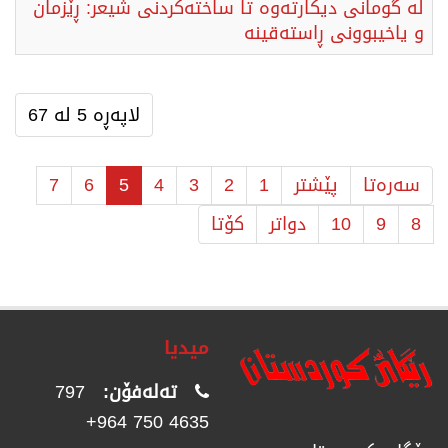
لە گومانی دیکارتەوە تا ساختەکردنی شیعر: ڕێزمان
و یاخیبوونی ڕاستەقینە
لاپەڕە 5 لە 67
سەرەتا
پێشتر
1
2
3
4
5
6
7
8
9
10
دواتر
كۆتا
میدیا
تەلەفۆن:
797
4635 750 964+