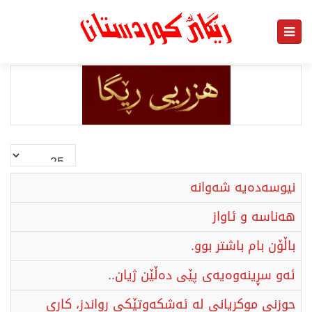
نمایش
#
نیوسەدەیە شەوانە
هەناسە و ئاواز
باڵۆن بام باشتر بوو.
ئەو سڕینەوەیەی پێی دەڵێن ژیان..
حوزنی موکریانی لە ئەشکەوتێکی ڕواندز، کاری