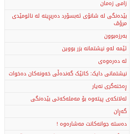
زامی زەمان
بێدەنگی لە شانۆی ئەبسۆرد دەربڕینە لە نائومێدی
مرۆڤ
بەرزەبوون
ئێمە لەو نیشتمانە بزر بووین
لە دەرەوەی
نیشتمانی دایک: کاتێک گەندەڵی خەونەکان دەخوات
ڕەخنەگری نەیار
لەلانکەی پیتەوە بۆ مەملەکەتی بێدەنگی
گەڕان
دەستە جوانەكانت مەشارەوە !