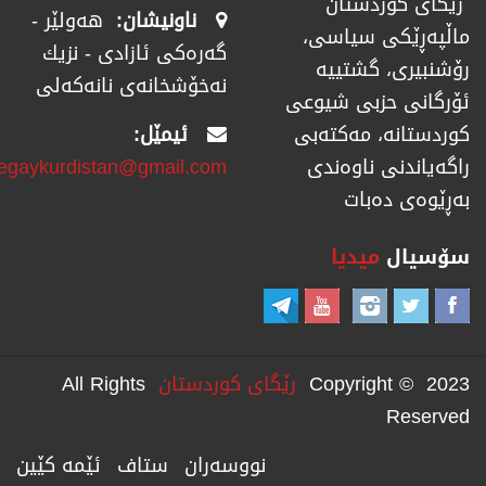
رێگای كوردستان
ناونیشان:
هەولێر -
ماڵپەڕێكی سیاسی،
گەرەکی ئازادی - نزیك
رۆشنبیری، گشتییە
نەخۆشخانەی نانەکەلی
ئۆرگانی حزبی شیوعی
ئیمێل:
كوردستانە، مەكتەبی
regaykurdistan@gmail.com
راگەیاندنی ناوەندی
بەڕێوەی دەبات
سۆسیال
میدیا
Copyright © 2023
رێگای كوردستان
All Rights
Reserved
نووسەران
ستاف
ئێمە کێین