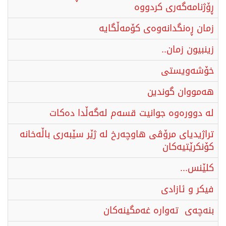
ڕۆژنامەگەری کردووە
زمان ڕه‌نگدانه‌وه‌ی کۆمەڵگایه‌
زینبیون زمان..
خۆشەویستی
هەمووان گوندین
لە دوورەوە جوانیت قسەم لەگەڵدا دەکات
تراژیدیای مرۆڤی هاوچەرخ لە ژێر سێبەری باڵەخانە
کۆنکرێتیەکان
کلێنس...
فیکر و ئازادی
بنەچەی تەوارە غەمگینەکان