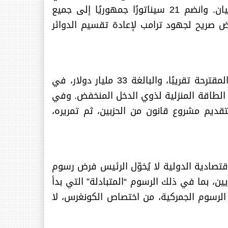
كان من المرجح أن تُقلب مقعدي الولاية في مجلس النواب الأمريكي، اللذين كانا يشغلهما ديمقراطيان. وانضم 21 سيناتورًا جمهوريًا إلى جميع
اعب بالدوائر الإنتخابية في منتصف العقد بنتيجة 31-19، في أول رفض صريح لجهود ترامب لإعادة تقسيم الدوائر
في حزمة مخصصات وزارة الصحة والخدمات الإنسانية النهائية، رفض الكونغرس جميع تخفيضات ترامب المقترحة تقريبًا، والبالغة 33 مليار دولار، في
 الطاقة المنزلية لذوي الدخل المنخفض. وفي
ديم مشروع قانون من الحزبين، ثم تمريره،
وات مقابل 3 بأن قانون سلطات الطوارئ الاقتصادية الدولية لا يُخوّل الرئيس فرض رسوم
ن، بما في ذلك الرسوم “المتبادلة” التي بدأ
ا فيها الرسوم الجمركية، من اختصاص الكونغرس، لا