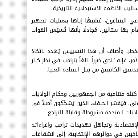
اليب الأنظمة الإستبدادية التاريخية
.
202، حذّر إيتون من “مشكلة ستالين” في البنتاغون، مُشبهًا إياها بعمليات تطهير
بها ستالين، مُجادلًا بأنها تُسيّس القوات
للخطر. وأضاف أن هذا التسييس يُهدد باتخاذ
، فإنه يُلحق ضرراً بالغاً بترامب في نظر كبار
دقيق الكافيين من قِبل القيادة العليا
.
كتلة متنامية من الجمهوريين وحكام الولايات
 فيُفسّر الحلفاء، الذين يُشكّكون أصلاً في
لايات المتحدة مشروطة وقابلة للتراجع
.
إقتصادية وتجاهل تهديدات ترامب وإغراءاته
خبين في دوائرهم الإنتخابية، إلى انشقاقات