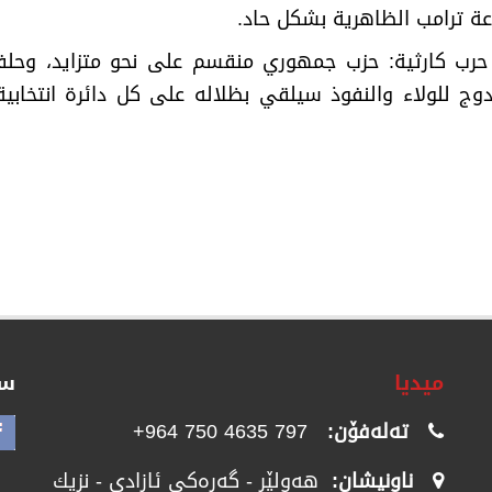
 ترامب الظاهرية بشكل حاد
.
رب كارثية: حزب جمهوري منقسم على نحو متزايد، وحلفا
دوج للولاء والنفوذ سيلقي بظلاله على كل دائرة انتخابي
میدیا
سۆ
تەلەفۆن:
797 4635 750 964+
ناونیشان:
هەولێر - گەرەکی ئازادی - نزیك