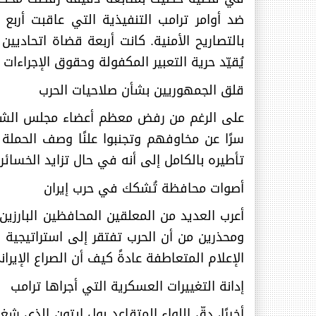
ضد أوامر ترامب التنفيذية التي عاقبت أربع
بالتصاريح الأمنية. كانت أربعة قضاة اتحاديين
يُقيّد حرية التعبير المكفولة وحقوق الإجراءات ا
قلق الجمهوريين بشأن صلاحيات الحرب
على الرغم من رفض معظم أعضاء مجلس الشيوخ ا
سرًا عن مخاوفهم وتجنبوا علنًا وصف الحملة 
تأطيره بالكامل إلى أنه في حال تزايد الخسائر
أصوات محافظة تُشكك في حرب إيران
أعرب العديد من المعلقين المحافظين البارزي
ومحذرين من أن الحرب تفتقر إلى استراتيجية 
الإعلام المتعاطفة عادةً كيف أن الصراع الإي
إدانة التغييرات العسكرية التي أجراها ترامب
أخيرًا، دقّ اللواء المتقاعد بول إيتون الذي 