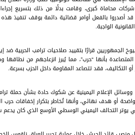
 شركات محاماة كبرى، وقامت بدلًا من ذلك بتسريع إجراء
 قد أصدروا بالفعل أوامر قضائية دائمة بوقف تنفيذ هذه الأو
لقانونية الواجبة
.
لجمهوريين قرارًا بتقييد صلاحيات ترامب الحربية ضد إي
المتصاعدة بأنها “حرب”، مما يُبرز انزعاجهم من نطاقها
 أو التكاليف، فقد تتصاعد المقاومة داخل الحزب بسرعة
.
ن ووسائل الإعلام اليمينية عن شكوك حادة بشأن حملة ترامب
واضحة أو هدف نهائي، وأنها تُخاطر بتكرار إخفاقات حرب 
راني يوتر التحالف اليميني الوسطي الأوسع الذي كان يدعم
شغل منصب قائد الجيش خلال عملية تحرير العراق ناقوس الخطر 