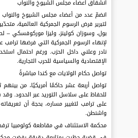
انشقاق أعضاء مجلس الشيوخ والنواب
انضمّ عدد من أعضاء مجلس الشيوخ والنواب ا
لتبرير فرض الرسوم الجمركية العالمية، متح
بول، وسوزان كولينز، وليزا موركوفسكي – لص
لإنهاء الرسوم الجمركية التي فرضها ترامب على
نادر وعلني داخل الحزب. ورغم احتمال استخد
الإقتصادية والسياسية للحرب التجارية
.
تواصل حكام الولايات مع كندا مباشرةً
تواصل أربعة عشر حاكمًا أمريكيًا، من بينه
للحفاظ على سلاسل التوريد عبر الحدود. وقد 
على ترامب لتغيير مساره، بحجة أن تعريفاته ا
واشنطن
.
محكمة الاستئناف في مقاطعة كولومبيا ترفض أم
في قضية حظيت بمتابعة دقيقة رفضت محكمة 