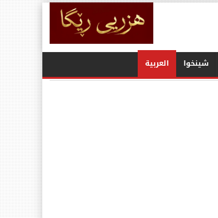
شينخوا
العربیة