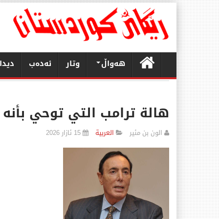
هەواڵ
وتار
ئەدەب
دیدا
هالة ترامب التي توحي بأنه ل
الون بن مئير
العربیة
15 ئازار 2026