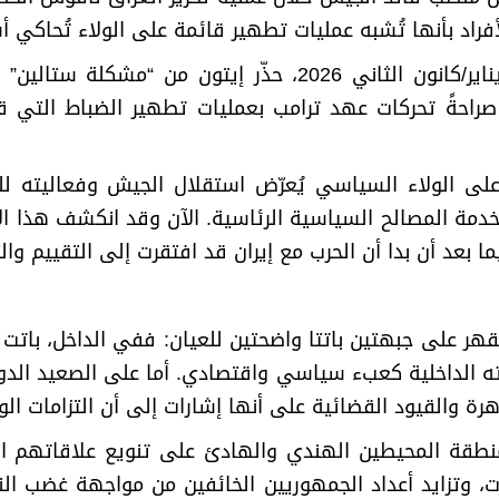
فراد بأنها تُشبه عمليات تطهير قائمة على الولاء تُحاكي أس
ففي مقابلة مع صحيفة الغارديان بتاريخ 5 يناير/كانون الثاني 6
راحةً تحركات عهد ترامب بعمليات تطهير الضباط التي قام 
ءً على الولاء السياسي يُعرّض استقلال الجيش وفعاليته 
ل لخدمة المصالح السياسية الرئاسية. الآن وقد انكشف هذا الأمر
ا بعد أن بدا أن الحرب مع إيران قد افتقرت إلى التقييم والت
هر على جبهتين باتتا واضحتين للعيان: ففي الداخل، باتت 
 الداخلية كعبء سياسي واقتصادي. أما على الصعيد الدولي،
 والقيود القضائية على أنها إشارات إلى أن التزامات الو
نطقة المحيطين الهندي والهادئ على تنويع علاقاتهم ال
وتزايد أعداد الجمهوريين الخائفين من مواجهة غضب النا