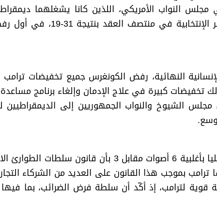
الديمقراطيين لإسقاط محاولة التل
ك تخفيضات كبيرة في علاج الإدمان وإلغاء برنامج مساعدة
مجلس الشيوخ والنواب الجمهوريين إلى الديمقراطيين لتق
أوسع
.
في 20 فبراير/شباط 2026، قضت المحكمة العليا بأغلبية 6 أص
ترامب بموجب هذا القانون على العديد من الشركاء التجاريي
هذا القرار ضربة قوية لترامب، إذ أكّد أن سلطة فرض الضرائب، بم