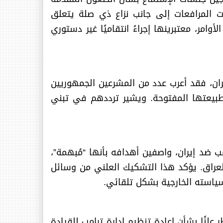
ات المرافعات إلى جانب نزاع ذي صلة يتعلق
امر، معتبرينها إجراءً انتقاميًا غير دستوري
ران، فقد أعرب عدد من المشرعين الجمهوريين
 وطبيعتها المفتوحة. ويشير ترددهم في تبني
 ضد إيران، واصفين أهدافه بأنها “مُبهمة”،
العراق. يؤكد هذا التشكيك العلني من وسائل
 سياسته الخارجية بشكل تلقائي
.
علنًا بشأن إعادة تنظيم إدارة ترامب للقيادة