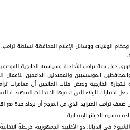
وحكام الولايات ووسائل الإعلام المحافظة لسلطة ترامب،
.
وري حول نزعة ترامب الأحادية وسياسته الخارجية الفوضوية،
المحافظين المؤسسيين والمعتدلين الداعمين للأعمال الت
للتجارة الخارجية وبعض فئات المانحين أن مغامرات ترامب 
عل اختبارات الولاء التي تحفزها الإنتخابات التمهيدية التمر
 ضعف ترامب المتزايد الذي من المرجح أن يزداد حدة مع اقت
ة تقسيم الدوائر الإنتخابية
لأول 2025، رفض مجلس الشيوخ في إنديانا، ذو الأغلبية الجمهورية، خريطة