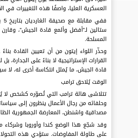
العسكرية العليا، واصفًا هذه التغييرات في الأ
ستالين لـ”أفضل وألمع قادة الجيش”، وقارن ص
المسلحة
.
وحذّر اللواء إيتون من أن تعيين القادة بنا
القرارات الإستراتيجية لا بناءً على الجدارة، ب
قادة الجيش، ما يُمثل انتكاسة أخرى له، لا سيم
الوقت يُلاحق ترامب
تتلاشى هالة ترامب التي تُصوّره كشخص لا يُق
وحلفائه من رجال الأعمال ينظرون إلى سياساته
مصداقية واشنطن، المعارضة الجمهورية الظاهرة
وقد شجّع هذا الوضع كندا وأوروبا وشركاء م
على طاولة المفاوضات. ستؤدي هذه التحولات، 