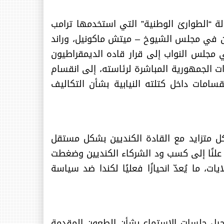
ة “الطوارئ الوطنية” التي استخدمها ترامب
ين في مجلس الشيوخ – ميتش ماكونيل، وراند
 مجلس النواب إلى قرار قاده الديمقراطيون
دات الجمهورية المباشرة لرئاسته، إلى انقسام
سامات داخل كتلته النيابية بشأن التكاليف
كل متزايد مع القادة الكنديين بشكل مستقل
 علنًا إلى كسب ود الشركاء الكنديين وضغطت
، ما يُعدّ انحيازًا فعليًا لكندا ضد سياسة
يل جلسات الإستماع بشأن الطعون المقدمة