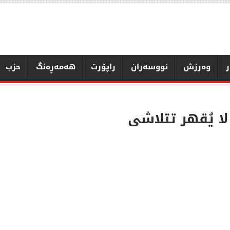
ر
وەرزش
نووسەران
راپۆرت
هەمەڕەنگ
حزب
ا يُقهر تتلاشى