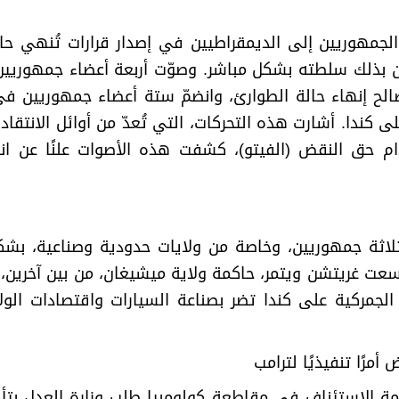
لجمهوريين إلى الديمقراطيين في إصدار قرارات تُنهي حال
دّين بذلك سلطته بشكل مباشر. وصوّت أربعة أعضاء جمهوري
الح إنهاء حالة الطوارئ، وانضمّ ستة أعضاء جمهوريين في
 كندا. أشارت هذه التحركات، التي تُعدّ من أوائل الانتقا
ام حق النقض (الفيتو)، كشفت هذه الأصوات علنًا عن انق
م ثلاثة جمهوريين، وخاصة من ولايات حدودية وصناعية، بش
سعت غريتشن ويتمر، حاكمة ولاية ميشيغان، من بين آخرين،
لجمركية على كندا تضر بصناعة السيارات واقتصادات الولايات
رًا تنفيذيًا لترامب
الإستئناف في مقاطعة كولومبيا طلب وزارة العدل بتأج