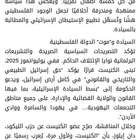
من كل خمسة أطفال تقريبًا. ويعكس هذا سياسة
ممنهجة ومنحرفة أخلاقيًا تجعل الوجود الفلسطيني
هشًا وتُسهّل تطبيع الإستيطان الإسرائيلي والمطالبة
بالسيادة.
السيادة و”موت” الدولة الفلسطينية
تؤكد التصريحات السياسية الصريحة والتشريعات
البرلمانية نوايا الإئتلاف الحاكم. ففي يوليو/تموز 2025،
تبنى الكنيست قرارًا يؤكد “حق إسرائيل الطبيعي
والتاريخي والقانوني” في كامل أرض إسرائيل، ويدعو
الحكومة إلى “بسط السيادة الإسرائيلية، بما فيها
القانون والولاية القضائية والإدارة، على جميع مناطق
التجمعات اليهودية… في يهودا والسامرة ووادي
الأردن”.
وخلال المناقشة، صرّح عضو الكنيست عن حزب الليكود،
دان إيلوز، بأن “الكنيست، ولأول مرة، يُعرب رسميًا عن