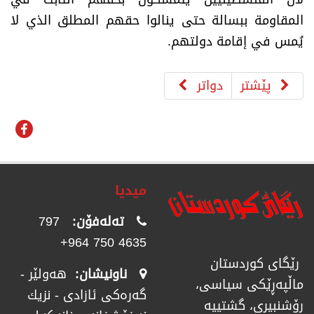
المقاومة ببسالة حتى ينالوا حقهم المطلق الذي لا
يُمس في إقامة دولتهم.
پێشتر
دواتر
میدیا
تەلەفۆن:
797
4635 750 964+
رێگای كوردستان
ناونیشان:
هەولێر -
ماڵپەڕێكی سیاسی،
گەرەکی ئازادی - نزیك
رۆشنبیری، گشتییە