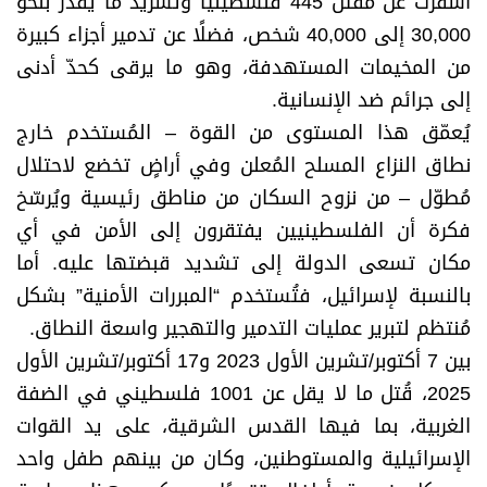
أسفرت عن مقتل 445 فلسطينيًا وتشريد ما يُقدّر بنحو
30,000 إلى 40,000 شخص، فضلًا عن تدمير أجزاء كبيرة
من المخيمات المستهدفة، وهو ما يرقى كحدّ أدنى
إلى جرائم ضد الإنسانية.
يُعمّق هذا المستوى من القوة – المُستخدم خارج
نطاق النزاع المسلح المُعلن وفي أراضٍ تخضع لاحتلال
مُطوّل – من نزوح السكان من مناطق رئيسية ويُرسّخ
فكرة أن الفلسطينيين يفتقرون إلى الأمن في أي
مكان تسعى الدولة إلى تشديد قبضتها عليه. أما
بالنسبة لإسرائيل، فتُستخدم “المبررات الأمنية” بشكل
مُنتظم لتبرير عمليات التدمير والتهجير واسعة النطاق.
بين 7 أكتوبر/تشرين الأول 2023 و17 أكتوبر/تشرين الأول
2025، قُتل ما لا يقل عن 1001 فلسطيني في الضفة
الغربية، بما فيها القدس الشرقية، على يد القوات
الإسرائيلية والمستوطنين، وكان من بينهم طفل واحد