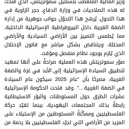
وزير المالية المتعصب بتسلئيل سموتريتش، الذي مُنحت
له هذه الصلاحيات في وزارة الدفاع، حجر الزاوية في
هذا التحول. يُرسّخ هذا التحوّل جوانب جوهرية من إدارة
الضفة الغربية داخل البيروقراطية الإسرائيلية الداخلية،
مما يُطمس التمييز بين الأراضي السيادية والأراضي
المحتلة، ويتناقض بشكل مباشر مع قانون الإحتلال
الذي يُلزم بوجود نظام منفصل ومؤقت.
صوّر سموتريتش هذه العملية صراحةً على أنها تمهيد
لتطبيق السيادة الإسرائيلية إلى الأبد في غزة والضفة
الغربية، مصرحًا بأن “عام 2025 سيكون عام السيادة
في الضفة الغربية…”. وقد فتحت الحكومة الإسرائيلية
عشرات الطرق حول المستوطنات والبؤر الاستيطانية
رابطةً بذلك المجتمعات اليهودية، بينما تقيّد حركة
الفلسطينيين وممكّنةً المستوطنين من الإستيلاء على
المزيد من الأراضي التي تجرّد الفلسطينيين بلا رحمة من