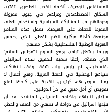
المستقلون لتوصيف أنظمة الفصل العنصري: تفتيت
السكان المضطهدين وعزلهم في جيوب معزولة
وحرمانهم من المشاركة السياسية واستخدام العنف
المفرط للحفاظ على الهيمنة. تعمل هذه العناصر
مجتمعة كأداة مركزية للضم الفعلي الذي يطمس
الهوية الوطنية الفلسطينية بشكل ممنهج.
وبينما ينشغل ترامب بجمع الرسوم لـ”مجلس السلام”
الذي صممّه، زاعمًا سعيه لتحقيق سلام إسرائيلي
-فلسطيني، لم ينبس ببنت شفة لوقف انتهاكات
نتنياهو الوحشية في الضفة الغربية، وهي أعمال لا
يملك سوى هو، كرئيس، القدرة على كبحها لمنع
تقويض أي أمل متبقٍ في حلّ الدولتين.
سيُدان نتنياهو ونظامه المسياني المتشدد بعد أن
قيّدوا إسرائيل في دوامة لا تنتهي من العنف والخطر،
لأن الفلسطينيين يتمسكون بحقهم الثابت في