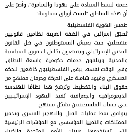
دعمه لبسط السيادة على يهودا والسامرة”، وأصرّ على
أن هذه المناطق “ليست أوراق مساومة”.
طمس الهوية الفلسطينية
تُطبّق إسرائيل في الضفة الغربية نظامين قانونيين
منفصلين، حيث يعيش المستوطنون في ظل القانون
المدني الإسرائيلي ويتمتعون بكامل الحقوق السياسية
والمدنية ويتلقون خدمات حكومية واسعة النطاق.
وفي الوقت نفسه، يبقى الفلسطينيون خاضعين للحكم
العسكري وقيود شاملة على الحركة وحرمان ممنهج من
حقوق البناء والتخطيط. ويُرسّخ هذا نظامًا للهندسة
الديموغرافية والجغرافية يُفيد اليهود الإسرائيليين
على حساب الفلسطينيين بشكل ممنهج.
يتوافق نمط عمليات القتل والتهجير القسري وتدمير
الممتلكات والتمييز المؤسسي مع المؤشرات الرئيسية
التي تستخدمها هيئات الأمم المتحدة والخبراء