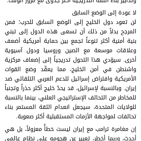
وتدابير بناء الثقة التدريجية أكثر جدوى مع مرور الوقت.
لا عودة إلى الوضع السابق
لن تعود دول الخليج إلى الوضع السابق للحرب؛ فمن
المرجح بدلاً من ذلك أن تسعى هذه الدول إلى تبني
بنية أمنية أكثر تنوعاً تجمع بين حماية أمريكية أضعف
وعلاقات موسعة مع الصين وروسيا ودول آسيوية
أخرى. سيؤدي هذا التحول تدريجياً إلى إضعاف مركزية
واشنطن في أمن الخليج، مما يعقّد وضع القوات
الأمريكية وافتراض إسرائيل للدعم العربي التلقائي ضد
إيران. وبالنسبة لإسرائيل، قد يحدّ خليج أكثر حذراً وتجنباً
للمخاطر من التحالف الإستراتيجي العلني، بينما بالنسبة
للولايات المتحدة، سيجعل انعدام الثقة المستمر بناء
تحالفات لمواجهة الأزمات المستقبلية أكثر صعوبة.
إن مغامرة ترامب مع إيران ليست خطأً معزولاً، بل هي
أحدث، وربما أخطر، تعبير عن هجومه على نظام عالمي