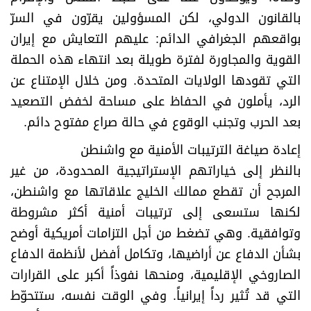
بالقانون الدولي، لكن المسؤولين يقرّون في السرّ
بواقعهم الجغرافي الدائم: عليهم التعايش مع إيران
القوية والمجاورة لفترة طويلة بعد انتهاء هذه الحملة
التي تقودها الولايات المتحدة. ومن خلال الإمتناع عن
الرد، يأملون في الحفاظ على مساحة لخفض التصعيد
بعد الحرب وتجنب الوقوع في حالة صراع مفتوح دائم.
إعادة صياغة الترتيبات الأمنية مع واشنطن
بالنظر إلى خياراتهم الإستراتيجية المحدودة، من غير
المرجح أن تقطع ممالك الخليج علاقاتها مع واشنطن،
لكنها ستسعى إلى ترتيبات أمنية أكثر مشروطة
وتوافقية. وهي تضغط من أجل التزامات أمريكية أوضح
بشأن الدفاع عن أراضيها، وتكامل أفضل لأنظمة الدفاع
الصاروخي الإقليمية، ومنحها نفوذاً أكبر على القرارات
التي قد تُثير رداً إيرانياً. وفي الوقت نفسه، ستتحوّط