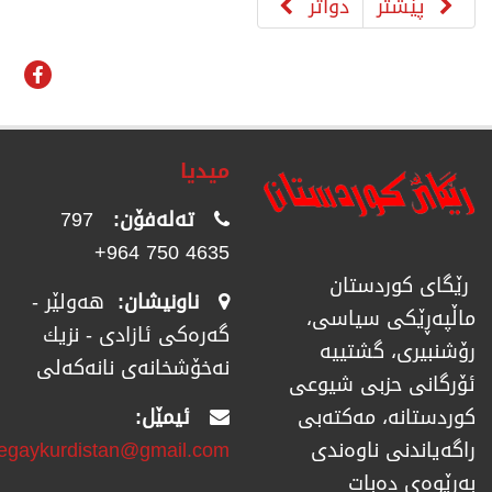
پێشتر
دواتر
میدیا
تەلەفۆن:
797
4635 750 964+
رێگای كوردستان
ناونیشان:
هەولێر -
ماڵپەڕێكی سیاسی،
گەرەکی ئازادی - نزیك
رۆشنبیری، گشتییە
نەخۆشخانەی نانەکەلی
ئۆرگانی حزبی شیوعی
ئیمێل:
كوردستانە، مەكتەبی
regaykurdistan@gmail.com
راگەیاندنی ناوەندی
بەڕێوەی دەبات