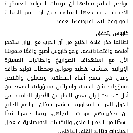
عواصم الخليج مفادها أن ترتيبات القواعد العسكرية
الأجنبية تجلب معها المتاعب دون أن توفر الحماية
الموثوقة التي افترضوها لعقود.
كابوس يتحقق
لطالما حذّر قادة الخليج من أن الحرب مع إيران ستدمر
أمنهم واقتصاداتهم، وهو كابوس أصبح واقعًا ملموسًا
الآن مع استهداف الصواريخ والطائرات المسيّرة
الإيرانية لمنشآت نفطية وموانئ ومحطات توليد طاقة
ومدن في جميع أنحاء المنطقة. ويحملون واشنطن
مسؤولية شن الحملة وإسرائيل مسؤولية الضغط من
أجل “تحييد” إيران بغض النظر عن الأضرار الجانبية في
الدول العربية المجاورة. ويشعر سكان عواصم الخليج
بأن تحذيراتهم قوبلت بالتجاهل، بينما دفعوا ثمنًا
باهظًا من الدمار المادي والنكسات الإقتصادية وتعطل
الصادرات وتزايد القلق الداخلي.