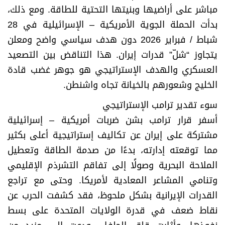
مباشر على أراضيها وبنيتها التحتية للطاقة. ومع ذلك،
بدأت الحملة الجوية الأمريكية – الإسرائيلية في 28
شباط / فبراير 2026 دون هدف سياسي واضح ومعلن
يتجاوز “شلّ” قدرات إيران. هذا التناقض بين التصعيد
العسكري والهدف الإستراتيجي هو جوهر غضب قادة
الخليج وشعورهم بالخيانة تجاه واشنطن.
سوء تقدير ترامب الإستراتيجي
أسفر قرار ترامب بشن ضربات أمريكية – إسرائيلية
مشتركة على إيران عن تكاليف إستراتيجية أعلى بكثير
مما توقعته إدارته، بدءًا من صدمة الطاقة وتعطيل
الملاحة البحرية وصولًا إلى تفاقم التشرذم الإقليمي
وتنامي المشاعر المعادية لأمريكا. وحتى مع تراجع
القدرات الإيرانية بشكل ملحوظ، فقد كشفت الحرب عن
نقاط ضعف في قدرة الولايات المتحدة على بسط