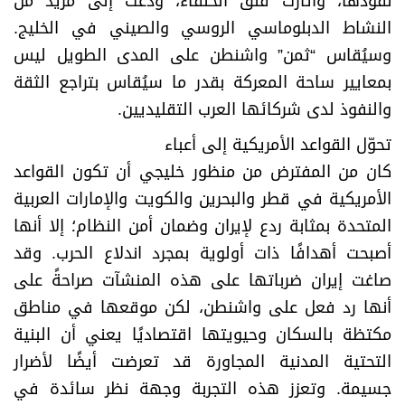
نفوذها، وأثارت قلق الحلفاء، ودعت إلى مزيد من
النشاط الدبلوماسي الروسي والصيني في الخليج.
وسيُقاس “ثمن” واشنطن على المدى الطويل ليس
بمعايير ساحة المعركة بقدر ما سيُقاس بتراجع الثقة
والنفوذ لدى شركائها العرب التقليديين.
تحوّل القواعد الأمريكية إلى أعباء
كان من المفترض من منظور خليجي أن تكون القواعد
الأمريكية في قطر والبحرين والكويت والإمارات العربية
المتحدة بمثابة ردع لإيران وضمان أمن النظام؛ إلا أنها
أصبحت أهدافًا ذات أولوية بمجرد اندلاع الحرب. وقد
صاغت إيران ضرباتها على هذه المنشآت صراحةً على
أنها رد فعل على واشنطن، لكن موقعها في مناطق
مكتظة بالسكان وحيويتها اقتصاديًا يعني أن البنية
التحتية المدنية المجاورة قد تعرضت أيضًا لأضرار
جسيمة. وتعزز هذه التجربة وجهة نظر سائدة في