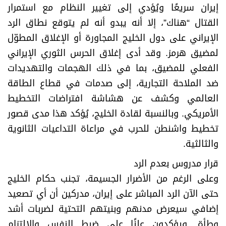
إيران سريعًا ويُؤدي إلى تغيير النظام مع استمرار
القتال “هناك”، إلا أنه يبدو أنه لم يتوقع نطاق الرد
الإيراني على دول الخليج المجاورة أو الإغلاق المطوّل
لمضيق هرمز. وقد أدى إغلاق الحرس الثوري الإيراني
الفعلي للمضيق، بما في ذلك الهجمات والتهديدات
ضد الملاحة التجارية، إلى صدمات في قطاع الطاقة
العالمي وكشف عن هشاشة افتراضات التخطيط
الأمريكي. وبالنسبة لقادة الخليج، يُؤكد هذا مدى قصور
تخطيط واشنطن للحرب في مراعاة التداعيات الثانوية
والثالثية.
قرار مدروس بعدم الرد
وعلى الرغم من الأضرار الجسيمة، تجنب حكام الخليج
حتى الآن الرد المباشر على إيران، مدركين أن أي تصعيد
إضافي سيعرض مدنهم وبنيتهم التحتية لضربات أشد
وطأة. ويؤكدون علنًا على ضبط النفس والإلتزام