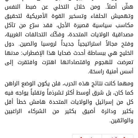
هشّ أصلاً. ومن خلال التخلي عن ضبط النفس
وتهميش الحلفاء وتسخير القوة الأمريكية لتحقيق
مكاسب سياسية قصيرة الأجل، فقد سرّع من تآكل
مصداقية الولايات المتحدة، وفكّك التحالفات الغربية،
وفتح مجالاً استراتيجياً جديداً لروسيا والصين. دول
الخليج هي ببساطة أحدث ضحايا هذا الإضطراب: مدنها
تعرضت للهجوم واقتصاداتها اهتزت وافتقرت إلى
أسس أمنية راسخة.
ومهما كانت نتائج هذه الحرب، فلن يكون الوضع الراهن
كما كان، بل شرق أوسط أكثر تشرذماً وتقلباً يواجه فيه
كل من إسرائيل والولايات المتحدة هامش خطأ أقل
بكثير ودائرة أضيق بكثير من الشركاء الراغبين
والواثقين.