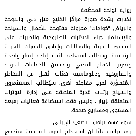
رواية الواحة المحطّمة
تضررت بشدة صورة مراكز الخليج مثل دبي والدوحة
والرياض “كواحات” معزولة مفتوحة للأعمال والسياحة
والإستثمار جراء الإنذارات الصاروخية والضربات على
الموانئ البحرية والمطارات وإغلاق الممرات البحرية
الرئيسية. ويتطلب استعادة الثقة إعادة إعمار واضحة
وتعزيز الدفاع المدني وتحسين الدفاعات الجوية
والصاروخية ودبلوماسية فعّالة تُقلل من المخاطر
المُتصوَّرة لحرب مفاجئة أخرى. سيُطالب المستثمرون
والسياح بإثبات قدرة المنطقة على إدارة التوترات
المتعلقة بإيران، وليس فقط استضافة فعاليات رفيعة
المستوى ومشاريع ضخمة.
سوء فهم ترامب للتصعيد الإيراني
زعم ترامب علنًا أن استخدام القوة الساحقة سيُخضع