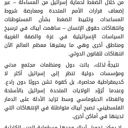
من خلال الضغط لحماية إسرائيل من المساءلة – عبر
إضعاف قرارات الأمم المتحدة ومعارضة شروط
المساعدات وتثبيط الضغط بشأن المستوطنات
وانتهاكات حقوق الإنسان – ساهمت آيباك في ترسيخ
السياسات الإسرائيلية في غزة والضفة الغربية
ومناطق أخرى وهي ما يعتبرها معظم العالم الآن
انتهاكات للقانون الدولي
.
نتيجةً لذلك، باتت دول ومنظمات مجتمع مدني
ومؤسسات دولية تنظر إلى إسرائيل أكثر لا
كديمقراطية محاصرة، بل كقوة تشن حروبًا دون رادع.
وعندما تُزوّد الولايات المتحدة إسرائيل بالأسلحة
والغطاء الدبلوماسي وسط تزايد الأدلة على الدمار
الفلسطيني، تصبح آيباك متواطئة في الإنتهاكات التي
تدينها في أماكن أخرى
.
لا يمكن تحميل آيباك وحدها مسؤولية الحرب الكارثية