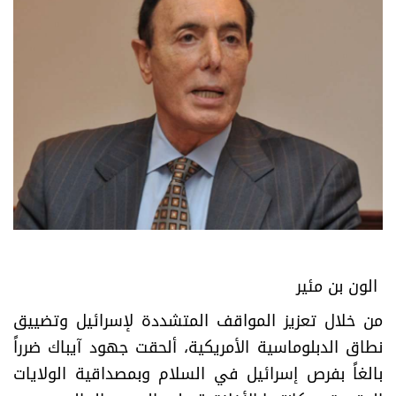
الون بن مئير
من خلال تعزيز المواقف المتشددة لإسرائيل وتضييق
نطاق الدبلوماسية الأمريكية، ألحقت جهود آيباك ضرراً
بالغاً بفرص إسرائيل في السلام وبمصداقية الولايات