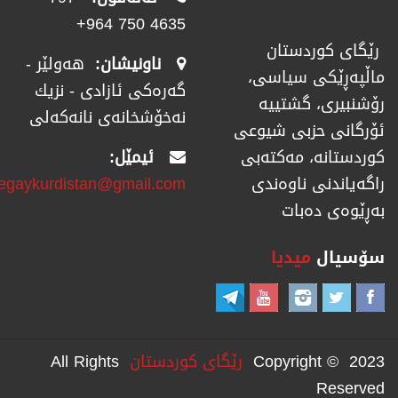
4635 750 964+
رێگای كوردستان
ناونیشان:
هەولێر -
ماڵپەڕێكی سیاسی،
گەرەکی ئازادی - نزیك
رۆشنبیری، گشتییە
نەخۆشخانەی نانەکەلی
ئۆرگانی حزبی شیوعی
ئیمێل:
كوردستانە، مەكتەبی
regaykurdistan@gmail.com
راگەیاندنی ناوەندی
بەڕێوەی دەبات
سۆسیال
میدیا
Copyright © 2023
رێگای كوردستان
All Rights
Reserved