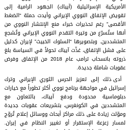
الأمريكية الإسرائيلية (آيباك) الجهود الرامية إلى
تقويض الإتفاق النووي الإيراني وأيدت حملة “الضغط
الأقصى” رغم تحذيرات خبراء منع الإنتشار النووي من
أنها ستُسرّع من وتيرة التقدم النووي الإيراني وتُشجع
المتشددين. وبتصويرها “السلوك الخبيث” لإيران كدليل
على فشل الإتفاق، غذّت آيباك تحولاً في السياسة بلغ
ذروته بانسحاب ترامب عام 2018 من الإتفاق وفرض
عقوبات شاملة جديدة
.
أدى ذلك إلى تعزيز الحرس الثوري الإيراني وترك
إسرائيل في مواجهة برنامج نووي أكثر تطوراً مع خيارات
دبلوماسية محدودة ودفع آيباك، بالتعاون مع
المتشددين في الكونغرس، بتشريعات عقوبات جديدة
وموّلت زيادة على ذلك مراكز أبحاث ووسائل إعلام تُروّج
لمسار زعزعة الإستقرار أو تغيير النظام في إيران.