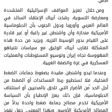
الأمن
.
ومن خلال تعزيز المواقف الإسرائيلية المتشددة
ومعارضة التسوية، رسّخت آيباك الإعتقاد السائد في
العالم العربي وأوروبا ودول الجنوب بأن الدبلوماسية
الأمريكية منحازة وأن واشنطن غير راغبة أو غير قادرة
على القيام بدور الوسيط النزيه. ويزيد من حدة هذه
المشكلة تقارب آيباك الوثيق مع سياسات نتنياهو
المهووسة تجاه إيران وتوسيع المستوطنات والعمليات
العسكرية في غزة والضفة الغربية
.
وعندما تبدو واشنطن مقيدة بضغوط جماعات الضغط
المحلية، فلا تستطيع ربط المساعدات أو الضغط من
أجل الحد ّمن الأضرار التي تلحق بالمدنيين أو استئناف
الدبلوماسية، فإن ذلك يعزز الإنطباع بأن السياسة
الأمريكية تخدم مصالح جماعة ضغط واحدة بدلاً من
المصالح الأمريكية الأوسع. وبهذا المعنى، جعل نفوذ