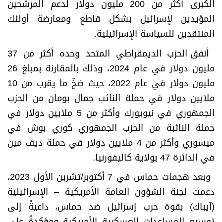
الكبرى أكثر من 200 مليون دولار لدعم المرشحين
المؤيدين لإسرائيل بشكل قاطع ومعارضة أولئك
المنتقدين للسياسة الإسرائيلية
.
أنفق الحزب الديمقراطي المتحد وحده أكثر من 37
مليون دولار في عام 2024، وذلك بالمقارنة بمبلغ 26
مليون دولار في عام 2022، حيث ضخّ ما يقرب من 10
ملايين دولار في حملة النائب جمال بومان من الحزب
الجمهوري في نيويورك وأكثر من 5 ملايين دولار في
حملة النائبة من الحزب الجمهوري كوري بوش في
ميسوري وأكثر من 4 ملايين دولار في حملة ديف مين
في الدائرة 47 بولاية كاليفورنيا
.
وبعد هجمات حماس في 7 أكتوبر/تشرين الأول 2023،
دعمت لجنة الشؤون العامة الأمريكية – الإسرائيلية
(آيباك) بقوة حرب إسرائيل ضد حماس، داعيةً إلى
توسيع المساعدات العسكرية الأمريكية ومؤكدةً على