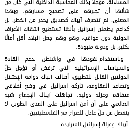
المساءلة، مؤجلاً بذلك المحاسبة الداخلية التي كان من
شأنها أن تجبرهم على تصحيح مسارهم. وبهذا
المعنى، لم تتصرف آيباك كصديق يحذر من الخطر، بل
كداعم يطمئن إسرائيل بأنها تستطيع انتهاك الأعراف
الدولية دون عواقب، وهو وهم جعل البلاد أقل أمانًا
بكثير، بل ودولة منبوذة
.
وباستخدام نفوذها في واشنطن لدعم القادة
والسياسات الإسرائيلية التي ترفض أو تؤجل حلّ
الدولتين القابل للتطبيق، أطالت آيباك دوامة الإحتلال
وتصاعد المقاومة، تاركة إسرائيل في وضع أخلاقي
متفاقم وعزلة دولية. تجاهلت آيباك الإجماع شبه
العالمي على أن أمن إسرائيل على المدى الطويل لا
ينفصل عن حلّ عادل للصراع مع الفلسطينيين
.
آيباك وعزلة إسرائيل المتزايدة