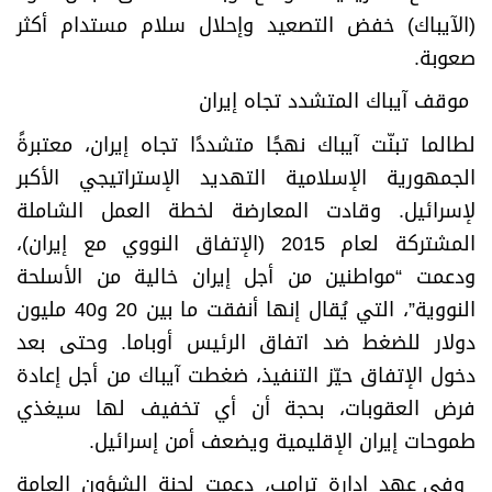
(الآيباك) خفض التصعيد وإحلال سلام مستدام أكثر
صعوبة
.
موقف آيباك المتشدد تجاه إيران
لطالما تبنّت آيباك نهجًا متشددًا تجاه إيران، معتبرةً
الجمهورية الإسلامية التهديد الإستراتيجي الأكبر
لإسرائيل. وقادت المعارضة لخطة العمل الشاملة
المشتركة لعام 2015 (الإتفاق النووي مع إيران)،
ودعمت “مواطنين من أجل إيران خالية من الأسلحة
النووية”، التي يُقال إنها أنفقت ما بين 20 و40 مليون
دولار للضغط ضد اتفاق الرئيس أوباما. وحتى بعد
دخول الإتفاق حيّز التنفيذ، ضغطت آيباك من أجل إعادة
فرض العقوبات، بحجة أن أي تخفيف لها سيغذي
طموحات إيران الإقليمية ويضعف أمن إسرائيل
.
وفي عهد إدارة ترامب، دعمت لجنة الشؤون العامة