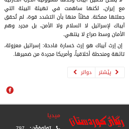
مع إيران، لكنها ساهمت في تهيئة البيئة التي
جعلتها ممكنة. فظنّاً منها بأن التشدد قوة، لم تُحقق
آيباك لإسرائيل لا السلام ولا الأمن، بل مجرد وهم
الأمان وسط صراع لا ينتهي
.
إن إرث آيباك هو إرث خسارة فادحة: إسرائيل معزولة،
تائهة ومنحطة أخلاقياً، وأمريكا مجردة من ضميرها
.
پێشتر
دواتر
میدیا
تەلەفۆن:
797