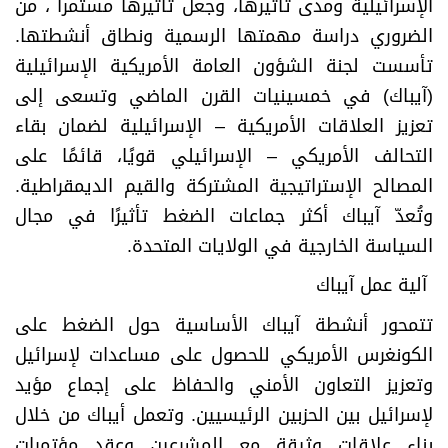
الإسرائيلية ومدى تأثيرها، وجعل تأثيرها مستمرا ً، من
الضروري دراسة مهمتها الرسمية ونطاق أنشطتها.
تأسست لجنة الشؤون العامة الأمريكية الإسرائيلية
(آيباك) في خمسينيات القرن الماضي وتسعى إلى
تعزيز العلاقات الأمريكية – الإسرائيلية لضمان بقاء
التحالف الأمريكي – الإسرائيلي قويًا، قائمًا على
المصالح الإستراتيجية المشتركة والقيم الديمقراطية.
وتُعدّ آيباك أكثر جماعات الضغط تأثيرًا في مجال
السياسة الخارجية في الولايات المتحدة
.
آلية عمل آيباك
تتمحور أنشطة آيباك الأساسية حول الضغط على
الكونغرس الأمريكي للحصول على مساعدات لإسرائيل
وتعزيز التعاون الأمني والحفاظ على إجماع مؤيد
لإسرائيل بين الحزبين الرئيسيين. وتعمل أيباك من خلال
بناء علاقات وثيقة مع المشرعين وعقد مؤتمرات