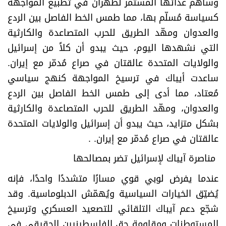
وساهم عدائها المستمر لطهران في تطبيع المواجهة
كسياسة مُسلّم بها، مما طمس الخط الفاصل بين الردع
والعدوان ومهّد الطريق للحرب المتصاعدة والكارثية
التي نشهدها اليوم، حيث يبدو أن كلاً من إسرائيل
والولايات المتحدة عالقتان في صراع مُدمّر مع إيران.
ساعدت أيباك في ترسيخ المواجهة كنهج سياسي
مُعتاد، مما أدى إلى طمس الخط الفاصل بين الردع
والعدوان، ومهّد الطريق للحرب المتصاعدة والكارثية
بشكل متزايد، حيث يبدو أن إسرائيل والولايات المتحدة
عالقتان في صراع مُدمّر مع إيران
. .
مناصرة آيباك لإسرائيل تضر بمصالحها
عندما يفرض لوبي قوي مسارًا متشددًا واحدًا، فإنه
يُضيّق الخيارات السياسية ويُهمّش الدبلوماسية. وقد
شجّع دعم آيباك التلقائي للتصعيد العسكري وترسيخ
المستوطنات ومقاومة حق الفلسطينيين الحقيقي في