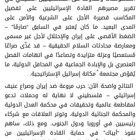
تقرير مصيرهم القادة الإسرائيليين على تفضيل
المكاسب قصيرة الأجل على الشرعية والأمن على
المدى البعيد. ما كان يُعتبر في السابق “صارمًا” –
الضغط الأقصى على إيران والإحتلال لأجل غير مسمى
ومعارضة محادثات السلام الحقيقية – قد غذّى صراعًا
مُستعصيًا وعزلة متزايدة وتصاعدًا في اتهامات الفصل
العنصري بل والإبادة الجماعية في المحافل الدولية، ما
يُقوّض مجتمعة ً مكانة إسرائيل الإستراتيجية
.
النتائج واضحة الآن: حرب مروعة ضد إيران وصراع عنيف
إسرائيلي – فلسطيني لا نهاية له وحملات تدعو
لمقاطعة عالمية وتحقيقات في محكمة العدل الدولية
والمحكمة الجنائية الدولية، وتوتر العلاقات مع شركاء
رئيسيين في أوروبا ودول الجنوب. ومع ذلك، ساهم
نفوذ “آيباك” في حماية القادة الإسرائيليين من