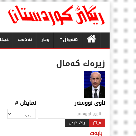
هەواڵ
وتار
ئەدەب
دیدا
زیرەك كەمال
ناوی نووسەر
نمایش #
فیلتر
پاک کردن
بابەت