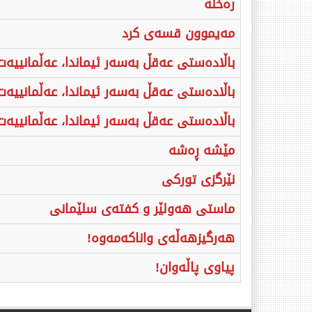
رەخنە
مەیموون قسەی کرد
باڵادەستی عەقڵ بەسەر ئیماندا، عەڵمانییەت
باڵادەستی عەقڵ بەسەر ئیماندا، عەڵمانییەت
باڵادەستی عەقڵ بەسەر ئیماندا، عەڵمانییەت
مێشە ڕەشە
نێرگزی تورکی
ماستی هەولێر و كفتەی سلێمانی
هەرگیزهەڵەی واناكەمەوە!
پیاوی پاڵەوان!