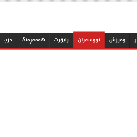
ر
وەرزش
نووسەران
راپۆرت
هەمەڕەنگ
حزب