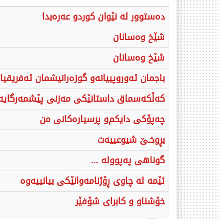
دەستوور لە نێوان كورد‌و عەرەبدا
شێخ وەسانان
شێخ وەسانان
باجمان ئەوروپییانە‌و گوزەرانیشمان ئەفریقیا
كەڵكەسماق داستانێكی مەزنی پێشمەرگایە
چەپۆكی دایكم‌و پرسیارەكانی من
بڕوخـێ‌ شیوعییەت
گوناهی پەپوولە ...
ئێمە لە چاوی ڕۆژنامەوانێکی بیانییەوە
خۆشناو و کابرای شۆفێر