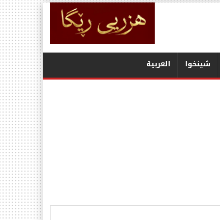
شينخوا
العربیة