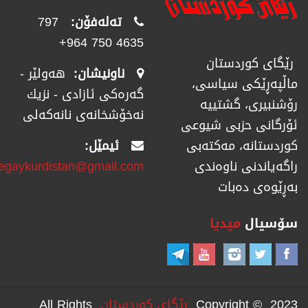
تەلەفۆن:
797
4635 750 964+
رێگای كوردستان
ناونیشان:
هەولێر -
ماڵپەڕێكی سیاسی،
گەرەکی ئازادی - نزیك
رۆشنبیری، گشتییە
نەخۆشخانەی نانەکەلی
ئۆرگانی حزبی شیوعی
ئیمێل:
كوردستانە، مەكتەبی
regaykurdistan@gmail.com
راگەیاندنی ناوەندی
بەڕێوەی دەبات
سۆسیال
میدیا
Copyright © 2023
رێگای كوردستان
All Rights