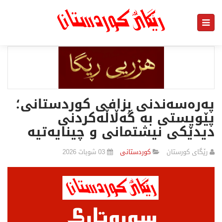
پەرەسەندنی بزافی کوردستانی؛
پێویستی بە گەڵاڵەکردنی
دیدێکی نیشتمانی و چینایەتیە
رێگای كورستان
كوردستانی
03 شوبات 2026