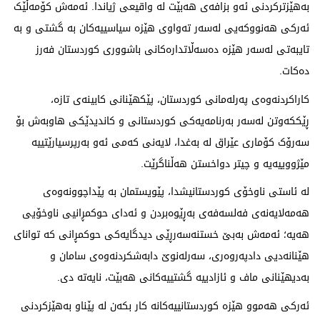
بەهێزترکردنی ئەو بزافەی هەبێت لە واقیعی ژیاندا. ئەمەش کۆمەڵێک
ئەرکی هەنووکەیی لەسەر تەواوی هێزە سیاسییەکان بە گشتی و بە
تایبەتی لەسەر هێزە دەسەڵاتدارەکانی باشووری کوردستان فەرز
دەکات.
کاراکردنەوەی پەرلەمانی کوردستان، پێکهێنانی کابینەی تازە،
ڕێککەوتن لەسەر بەرنامەیەکی کوردستانی و کاندیدێکی هاوبەش بۆ
سەرۆک کۆماری عێراق لە بەغدا، لایەنی کەمی ئەو بەرپرسیارێتییە
مێژووییەیە و چیتر دواخستن هەڵناگرێت.
لە ئاستی ناوخۆی کوردستانیشدا، پێویستمان بە پێداچوونەوەی
هەمەلایەنەی فەلسەفەی بەڕێوەبردن و ئەدای حوکمڕانیی ناوخۆیی
هەیە؛ ئەمەش بەبێ خستنەسەرڕێی دیدگایەکی حوکمڕانی کە توانای
هێنانەدیی دادپەروەری، سەرلەنوێ دابەشکردنەوەی سامان و
بەدیهێنانی ماف و ئازادییە گشتییەکانی هەبێت، نایەتە دی.
ئەرکی هەموو هێزە کوردستانییەکانە کار بکەن لە پێناو بەهێزکردنی