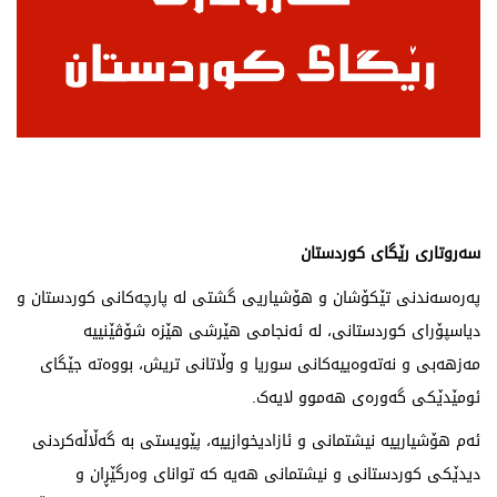
سەروتاری رێگای كوردستان
پەرەسەندنی تێکۆشان و هۆشیاریی گشتی لە پارچەکانی کوردستان و
دیاسپۆرای کوردستانی، لە ئەنجامی هێرشی هێزە شۆڤێنییە
مەزهەبی و نەتەوەییەکانی سوریا و وڵاتانی تریش، بووەتە جێگای
ئومێدێکی گەورەی هەموو لایەک.
ئەم هۆشیارییە نیشتمانی و ئازادیخوازییە، پێویستی بە گەڵاڵەکردنی
دیدێکی کوردستانی و نیشتمانی هەیە کە توانای وەرگێڕان و