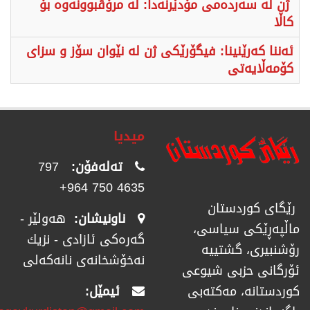
ژن لە سەردەمی مۆدێرنەدا: لە مرۆڤبوونەوە بۆ
کاڵا
ئەننا کەرێنینا: فیگۆرێکی ژن لە نێوان سۆز و سزای
کۆمەڵایەتی
میدیا
تەلەفۆن:
797
4635 750 964+
رێگای كوردستان
ناونیشان:
هەولێر -
ماڵپەڕێكی سیاسی،
گەرەکی ئازادی - نزیك
رۆشنبیری، گشتییە
نەخۆشخانەی نانەکەلی
ئۆرگانی حزبی شیوعی
ئیمێل:
كوردستانە، مەكتەبی