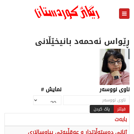
ڕێواس ئەحمەد بانیخێڵانی
ناوی نووسەر
نمایش #
فیلتر
پاک کردن
بابەت
ژنانی دەستەڵاتدار و عەقڵیەتی پیاوسالاری