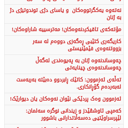
نەتەوە یەکگرتووەکان و یاسای دژی توندوتیژی دژ
بە ژنان
مۆتەکەی تاقیکردنەوەکان! مەترسییە شاراوەکان!
کاریگەری کتێبی ڕەگەزی دووەم لە سەر
بزووتنەوەی فێمێنیستی
چەوساندنەوە ژنان بە پەیوەندی لەگەڵ
چەوساندنەوەی چینایەتی
تەڵەی ئەزموون: كاتێك ڕابردوو دەبێتە بەربەست
لەبەردەم گۆڕانكاری.
ئەزموون وەک پردێکی نێوان نەوەکان یان دیوارێک!
کەمپی ئاوشڤێدز و زیندانی نوگرە سەلمان:
لێپرسراوێتیی دەسەڵاتدارانی باشوور