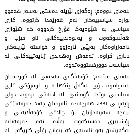
بنەمای دووەم: ڕەگەزی نێرینە دەستی بەسەر هەموو
بوارە سیاسییەکان لەم هەرێمدا گرتووە، کاری
سیاسی بە شێوەیەک قۆرخ کردووە کە شێوازی
هەڵسوکەوت و پەیوەندییەکانی ناو حیزب و
دامەزراوەکان بەپێی ئارەزوو و خواستە نێرینەکان
دیاری کراوە، ئەمەش ڕەهەندی ژنایەتییەکانی لە
سیاسەت دوورخستووەتەوە.
بنەمای سێیەم: کۆمەڵگەی مەدەنی لە کوردستان
نەیتوانیوە خۆی لەگەڵ پێکهاتە و ناوەڕۆکی کاری
سیاسیی نوێدا بگونجێنێ. لە لایەکی ترەوە، دوای
ڕاپەڕینی ١٩٩١، هەرچەندە ئافرەتان چەند دەرفەتێکی
نیمچە سەربەخۆیان بۆ چالاکی کۆمەڵایەتی و
ڕۆشنبیری دەستکەوت، بەڵام ئەم دەرفەتانە
نەگەیشتن بەو ئاستەی کە بتوانن ڕۆڵی کاریگەر لە