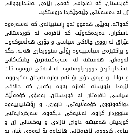
کوردستان، کە ئەنجامی کەمی رێژەی بەشداربووانی
ژن لە دەسەڵاتی جێبەجێکردا دروستکرد.
کەواتە، بەپێی هەموو ئەو ڕاستییانەی کە لەسەرەوە
باسکران، دەردەکەوێت کە ئافرەت لە کوردستانی
عێراق لە رووی چالاکی سیاسی و جۆری هەڵسوکەوت
و پراکتیزەی سیاسییەوە ڕۆڵی سنوورداری هەیە. جگە
لەوەش، هەمیشە لە سەرەکییەترین پشکەکانی
بەشداریکردن دوورخراوەتەوە، لە لایەکی تروەوە کات
و توانا و وزەی خۆی بۆ ئەم بوارە تەرخان نەکردووە.
لێرەدا پێویستە ئاماژە بەوە بکەین کە چالاکی
سیاسی ئافرەتان لە کوردستان، بەهۆی کۆمەڵێک
دواکەوتووی کۆمەڵایەتی، ئابوری، و ڕۆشنبیرییەوە
سنووردار کراوە. لەلایەکی دیکەوە، سەرکردایەتیی
کوردیش هەمیشە داوای ئازادی و یەکسانی ژن و
پیاوی کردووە، ئافرەتانی هانداوە بۆ ئەوەی شان بە