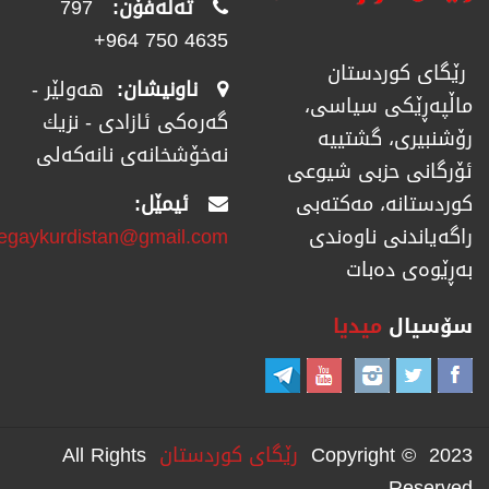
تەلەفۆن:
797
4635 750 964+
رێگای كوردستان
ناونیشان:
هەولێر -
ماڵپەڕێكی سیاسی،
گەرەکی ئازادی - نزیك
رۆشنبیری، گشتییە
نەخۆشخانەی نانەکەلی
ئۆرگانی حزبی شیوعی
ئیمێل:
كوردستانە، مەكتەبی
regaykurdistan@gmail.com
راگەیاندنی ناوەندی
بەڕێوەی دەبات
سۆسیال
میدیا
Copyright © 2023
رێگای كوردستان
All Rights
Reserved