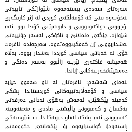
سەرەتای سەدەی بیستەمەوە شێوازێکی تایبەتی
بەخۆیەوە بینی کە کۆمەڵگەی کوردی لە ژێر کاریگەری
بۆچوونی دواکەوتوویی و دابونەرێتی کۆندا بوو. ئەم
شێوازە، جێگەی ململانێ و ناکۆکی لەسەر چۆنییەتی
بەشداربوونی ژن کەمکردووەتەوە. هەرچەندە ئافرەت
خۆی لە خەباتی سیاسی کورددا بەشدار بووە، بەڵام
هەمیشە فاکتەری نێرینە زاڵبوو بەسەر دەنگی و
دەستپێشخەرییەکانی ژناندا.
بنەمای شەشەم: ئافرەتان لە ناو هەموو حیزبە
سیاسی و کۆمەڵایەتییەکانی کوردستاندا پشکی
کەمینە پێکهێنن، ئەمەش بەهۆی نەدانی دەرفەتی
یەکسان و کەمبوونی پاڵپشتی ماددی و مەعنەوییە.
کەمبوونی ئەم پشکە لەناو حیزبەکاندا، بە شێوەیەکی
ڕاستەوخۆ گواسترایەوە بۆ پێکهاتەی حکوومەتی