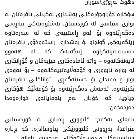
دهۆک بەڕۆژی/سۆران
هۆکارە جۆراوجۆرەکانی بەشداری نەکردنی ئافرەتان لە
بواری سیاسی لە کوردستان، بەشێوەیەکی بنەڕەتی
دەگەڕێنەوە بۆ ئەو ڕاستییەی کە لە سەرەتاوە
ژینگەیەکی گونجاو بۆ بەشداری راستەوخۆی ئافرەتان
دەستەبەرنەکراوە. ژینگەیەک کە لە هەموو
لایەنەکانەوە – واتە ئامادەکاری حیزبەکان و گۆڕانکاری
لە بوارە ئابووری و کۆمەڵایەتییەکانەوە – بۆ ئەوەی
بوار و مەیدان بۆ خستنەگەڕی تواناکانی ئافرەتان
بکرێتەوە. ئەمەش دەگەڕێتەوە بۆ کۆمەڵێک هۆکاری
جیاجیا، کە خۆیان لەم بنەمایانەی خوارەوەدا
دەردەخەن:
بنەمای یەکەم: کلتووری ڕامیاری لە کوردستانی
عێراقدا، بەڕوونی کلتوورێکی پیاوسالارە، کە بڕیارە
سیاسییەکان و دەسەڵاتەکانی بەدەست پیاوانە.