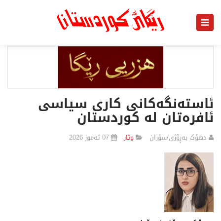
ئاستەنگەکانی کاری سیاسی
ئافرەتان لە کوردستان
دهۆک بەڕۆژی/سۆران
وتار
07 تەموز 2026