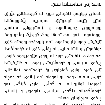
بەشداریی سیاسییاندا ببینن.
بنەمای چوارەم: ئافرەتی کورد لە کوردستانی عێراق،
لەژێر رژێمە توندوتیژە عەرەبییە پێشووەکاندا
رووبەڕووی چەوسانەوە و بێبەشبوونی سیاسی
بووەتەوە. ئەو نەک تەنها وەک کوردێک بەڵکو وەک
ژنێکیش چەوسێنراوەتەوە. ئەم بارودۆخە بووەتە هۆی
دواکەوتن و ناشارەزایی لە ڕۆڵی خۆی لە کۆمەڵگەدا.
هەرچەندە ئافرەتی کورد لە ڕووی مێژووییەوە خاوەن
پێگەی سیاسی و کۆمەڵایەتی بووە. لە کاتێکیشدا
ژنی کورد بواری گونجاوی بۆ کراوەتەوە تواناکانی
خۆیی سەلماندووە، بۆ نموونە ئەو ژنانەی کە دەچنە
ئەوروپا توانیویانە لە گەڵی بواری گرنگی ئەو
کۆمەڵگەیانە پێگەی سیاسی، ئابووری و زانستی
پێگەی بەرچاویان هەبێت.
بنەمای پێنجەم: ژیانی سیاسی لە کوردستان، لە