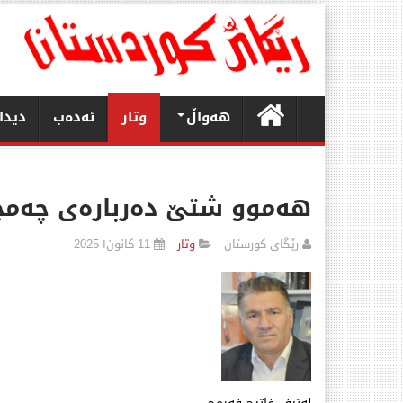
هەواڵ
وتار
ئەدەب
دیدا
هەموو شتێ‌ دەربارەی چەم
رێگای كورستان
وتار
11 كانون١ 2025
قەیرانی سووتە
حكومەتی خستۆت
تەڵەی سەرمایەد
سەلام عومەر
وێنەی مرۆڤ لە
“خودێکی مانابە