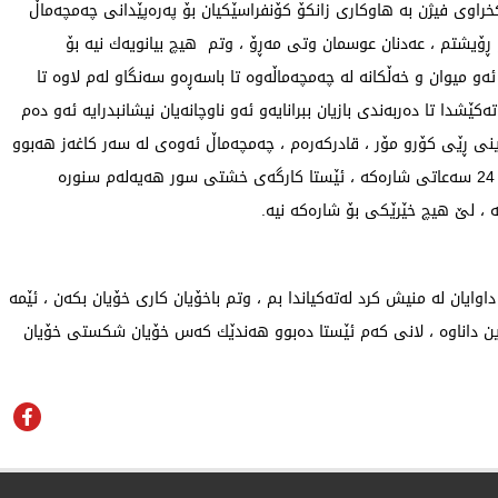
خراوی فیژن بە هاوكاری زانكۆ كۆنفراسێكیان بۆ پەرەپێدانی چەمچەماڵ
ۆیشتم ، عەدنان عوسمان وتی مەڕۆ ، وتم هیچ بیانویەك نیە بۆ
و میوان و خەڵكانە لە چەمچەماڵەوە تا باسەڕەو سەنگاو لەم لاوە تا
كێشدا تا دەربەندی بازیان ببرانایەو ئەو ناوچانەیان نیشانبدرایە ئەو دەم
اینی ڕێی كۆرو مۆر ، قادركەرەم ، چەمچەماڵ ئەوەی لە سەر كاغەز هەبوو
، كوا بەڵێنەكەی حكومەت و ئەحمەد ئیسماعیل بۆ كارەبای 24 سەعاتی شارەكە ، ئێستا كارگەی خشتی سور هەیەلەم سنورە
یان لە منیش كرد لەتەكیاندا بم ، وتم باخۆیان كاری خۆیان بكەن ، ئێمە
رین داناوە ، لانی كەم ئێستا دەبوو هەندێك كەس خۆیان شكستی خۆیان