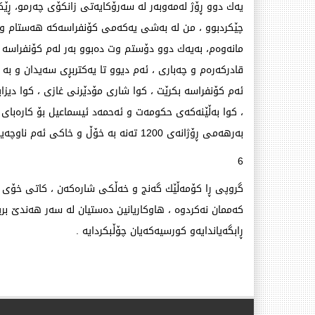
یەك دوو ڕۆژ لەمەوبەر لە سەرۆكایەتی زانكۆی چەرمو، ڕێك
چێكردبوو ، من لە بەشی یەكەمی كۆنفراسەكە هەستام و ڕ
مانەوەم، بەیەك دوو دۆستم وت دەبوو بەر لەم كۆنفراسە ئە
قادركەرەم و چەباری ، ئەم دیوو تا یەكتربڕی سەیدان و بە تە
ئەم كۆنفراسە بكرێت ، كوا شاری مۆدێرنی غازی ، كوا دیز
بەرهەمی ڕۆژانەی 1200 تەنە بە خۆڵ و خاكی ئەم ناوچەیە ، لێ‌ هیچ خێرێكی بۆ شارەكە نیە.
6
گروپی ڕا كۆمەڵێك گەنج و خەڵكی شارەكەن ، كاتی خۆی داوا
كەممان نەكردوە ، هاوكاریانین دەستیان لە سەر هەندێ‌ ب
ڕابگەیاندایەو كورسیەكەیان چۆڵبكردایە .