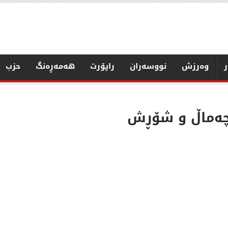
ر
وەرزش
نووسەران
راپۆرت
هەمەڕەنگ
حزب
چەماڵ و شۆڕش
مەنی
قەیرانی سووتەمەنی
ە نێو
حكومەتی خستۆتە نێو
ارانەوە
تەڵەی سەرمایەدارانەوە
سەلام عومەر
وێنەی مرۆڤ لە
خشەوە”
“خودێکی مانابەخشەوە”