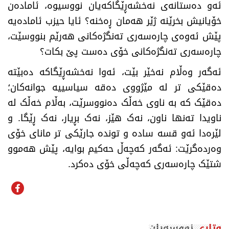
ئەو دەستانەی نەخشەڕێگاکەیان نووسیوە، ئامادەن
خۆیانیش بخرێنە ژێر هەمان ڕەخنە؟ ئایا حیزب ئامادەیە
پێش ئەوەی چارەسەری تەنگژەکانی هەرێم بنووسێت،
چارەسەری تەنگژەکانی خۆی دەست پێ بکات؟
ئەگەر وەڵام نەخێر بێت، ئەوا نەخشەڕێگاکە دەبێتە
دەقێکی تر لە مێژووی دەقە سیاسییە جوانەکان؛
دەقێک کە بە ناوی خەڵک دەنووسرێت، بەڵام خەڵک لە
ناویدا تەنها ناون، نەک هێز، نەک بڕیار، نەک ڕێگا. و
لێرەدا ئەو قسە سادە و توندە جارێکی تر مانای خۆی
وەردەگرێت: ئەگەر کەچەڵ حەکیم بوایە، پێش هەموو
شتێک چارەسەری کەچەڵی خۆی دەکرد.
وتاری
نووسەران