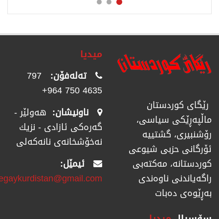
میدیا
تەلەفۆن:
797
4635 750 964+
رێگای كوردستان
ناونیشان:
هەولێر -
ماڵپەڕێكی سیاسی،
گەرەکی ئازادی - نزیك
رۆشنبیری، گشتییە
نەخۆشخانەی نانەکەلی
ئۆرگانی حزبی شیوعی
ئیمێل:
كوردستانە، مەكتەبی
regaykurdistan@gmail.com
راگەیاندنی ناوەندی
بەڕێوەی دەبات
سۆسیال
میدیا