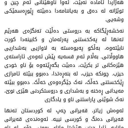
هەژاردا ئامادە نەبێت، ئەوا ناوهێنانی ئەم چین و
توێژانە لە دەق و بەیاننامەدا دەبێتە ڕێوڕەسمێکی
وشەیی.
نەخشەڕێگاکە بە دروستی دەڵێت تەنگژەی هەرێم
تەنها لە پەکخستنی پەرلەمان و کابینەدا کورت
نابێتەوە، بەڵکو پەیوەستە بە لاوازیی بەشداریی
هاووڵاتی. بەڵام ئەم قسەیە پێش ئەوەی ئاراستەی
هێزەکانی تر بکرێت، دەبێت بگەڕێتەوە بۆ ناو خودی
حیزب. چونکە حیزب، لە بنەڕەتدا، دەبوو ببێتە ئامرازی
ڕێکخستنی خەڵک، نەک جێگرەوەی خەڵک. دەبوو ببێتە
مەیدانی ڕەخنە و بەشداری و دروستکردنی هێزی نوێ،
نەک شوێنی پاراستنی ناو و یادگاری
لەوەش زیاتر، قەیرانی چەپ لە کوردستان تەنها
قەیرانی دەنگ و کورسی نییە. ئەوەندەی قەیرانی
مانایە. ئایا حیزب هێشتا مانای بوونی خۆی لە ناو