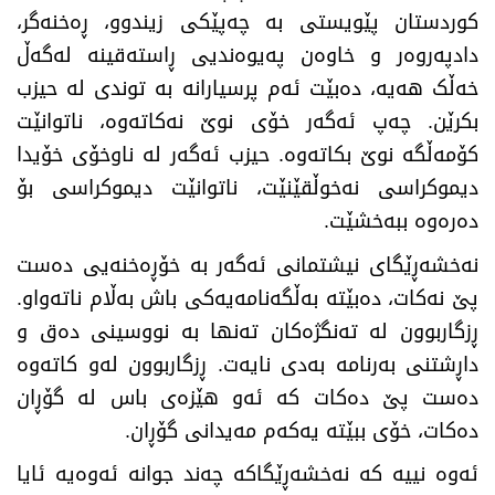
کوردستان پێویستی بە چەپێکی زیندوو، ڕەخنەگر،
دادپەروەر و خاوەن پەیوەندیی ڕاستەقینە لەگەڵ
خەڵک هەیە، دەبێت ئەم پرسیارانە بە توندی لە حیزب
بکرێن. چەپ ئەگەر خۆی نوێ نەکاتەوە، ناتوانێت
کۆمەڵگە نوێ بکاتەوە. حیزب ئەگەر لە ناوخۆی خۆیدا
دیموکراسی نەخوڵقێنێت، ناتوانێت دیموکراسی بۆ
دەرەوە ببەخشێت.
نەخشەڕێگای نیشتمانی ئەگەر بە خۆڕەخنەیی دەست
پێ نەکات، دەبێتە بەڵگەنامەیەکی باش بەڵام ناتەواو.
ڕزگاربوون لە تەنگژەکان تەنها بە نووسینی دەق و
داڕشتنی بەرنامە بەدی نایەت. ڕزگاربوون لەو کاتەوە
دەست پێ دەکات کە ئەو هێزەی باس لە گۆڕان
دەکات، خۆی ببێتە یەکەم مەیدانی گۆڕان.
ئەوە نییە کە نەخشەڕێگاکە چەند جوانە ئەوەیە ئایا