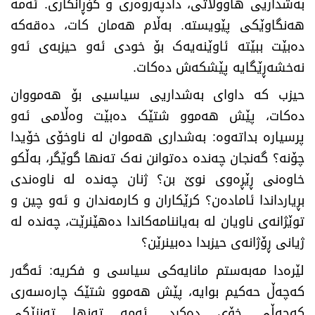
بەشداریی هاووڵاتی، دادپەروەری و گۆڕانکاری. ئەمە
هەنگاوێکی پێویستە. بەڵام هەمان کات، دەقەکە
دەبێت ببێتە ئاوێنەیەک بۆ خودی ئەو حیزبەی ئەو
نەخشەڕێگایە پێشکەش دەکات.
حیزب کە داوای بەشداریی سیاسیی بۆ هەمووان
دەکات، پێش هەموو شتێک دەبێت وەڵامی ئەو
پرسیارە بداتەوە: بەشداری هەموان لە ناوخۆی خۆیدا
چۆنە؟ گەنجان چەندە دەتوانن نەک تەنها گوێگر، بەڵکو
خاوەنی ڕێڕەوی نوێ بن؟ ژنان چەندە لە ناوەندی
بڕیارداندا ئامادەن؟ کرێکاران و کارمەندان و ئەو چین و
توێژانەی ناویان لە بەیاننامەکاندا دەهێنرێت، چەندە لە
ژیانی ڕۆژانەی حیزبدا دەبینرێن؟
لێرەدا مەبەستم مانایەکی سیاسی و فکریە: ئەگەر
کەچەڵ حەکیم بوایە، پێش هەموو شتێک چارەسەری
کەچەڵی خۆی دەکرد. ئەمە تەنها تەنزێکی