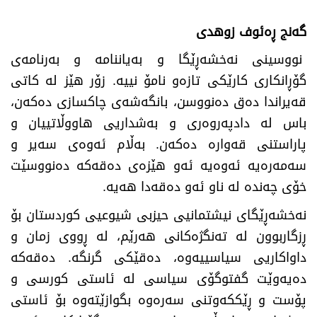
گەنج ڕەئوف زوهدی
نووسینی نەخشەڕێگا و بەیاننامە و بەرنامەی
گۆڕانکاری کارێکی تازەو نامۆ نییە. زۆر هێز لە کاتی
قەیراندا دەق دەنووسن، بانگەشەی چاکسازی دەکەن،
باس لە دادپەروەری و بەشداریی هاووڵاتییان و
پاراستنی قەوارە دەکەن. بەڵام ئەوەی سەیر و
سەمەرەیە ئەوەیە ئەو هێزەی دەقەکە دەنووسێت
خۆی چەندە لە ناو ئەو دەقەدا هەیە.
نەخشەڕێگای نیشتمانیی حیزبی شیوعیی کوردستان بۆ
ڕزگاربوون لە تەنگژەکانی هەرێم، لە ڕووی زمان و
داواکاریی سیاسییەوە، دەقێکی گرنگە. دەقەکە
دەیەوێت گفتوگۆی سیاسی لە ئاستی کورسی و
پۆست و ڕێککەوتنی سەرەوە بگوازێتەوە بۆ ئاستی