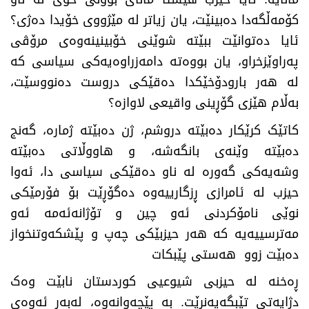
کۆمەڵگەدا دەبینێت، یان زیاتر لە مێژووی خۆیدا دەژی؟
ئایا دەتوانێت ببێتە شوێنی خۆبینینەوەی مرۆڤی
پەراوێزخراو، یان بووەتە دامەزراوەیەکی سیاسی کە
لە هەر بارودۆخێکدا دەقێکی دروست دەنووسێت،
بەڵام هێزی گۆڕینی واقیعی لاوازە؟
کاتێک کرێکار دەبێتە دروشم، ژن دەبێتە ژمارە، گەنج
دەبێتە وێنەی بانگەشە، و هاووڵاتی دەبێتە
وشەیەکی گەورە لە ناو دەقێکی سیاسی دا، ئەوا
حیزب لە ئامرازی ڕزگارییەوە دەگۆڕێت بۆ فۆرمێکی
نوێی نامۆکردنی ئەو چین و تۆژانەئەمە ئەو
مەترسییەیە کە هەر حیزبێکی چەپ و پێشکەوتنخواز
دەبێت زوو هەستی پێبکات
ڕەخنە لە حیزبی شیوعیی کوردستان نابێت وەک
دژایەتی تێبگەیەنرێت. بە پێچەوانەوە، لەبەر ئەوەی