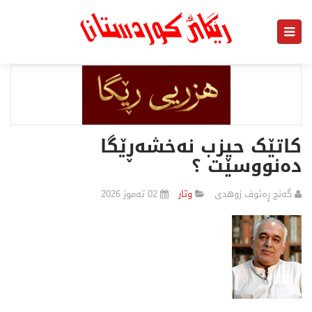
کاتێک حیزب نەخشەڕێگا
دەنووسێت ؟
گەنج ڕەئوف زوهدی
وتار
02 تەموز 2026