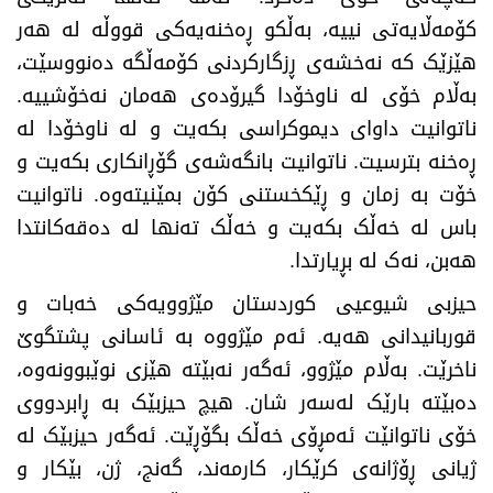
کۆمەڵایەتی نییە، بەڵکو ڕەخنەیەکی قووڵە لە هەر
هێزێک کە نەخشەی ڕزگارکردنی کۆمەڵگە دەنووسێت،
بەڵام خۆی لە ناوخۆدا گیرۆدەی هەمان نەخۆشییە.
ناتوانیت داوای دیموکراسی بکەیت و لە ناوخۆدا لە
ڕەخنە بترسیت. ناتوانیت بانگەشەی گۆڕانکاری بکەیت و
خۆت بە زمان و ڕێکخستنی کۆن بمێنیتەوە. ناتوانیت
باس لە خەڵک بکەیت و خەڵک تەنها لە دەقەکانتدا
هەبن، نەک لە بڕیارتدا.
حیزبی شیوعیی کوردستان مێژوویەکی خەبات و
قوربانیدانی هەیە. ئەم مێژووە بە ئاسانی پشتگوێ
ناخرێت. بەڵام مێژوو، ئەگەر نەبێتە هێزی نوێبوونەوە،
دەبێتە بارێک لەسەر شان. هیچ حیزبێک بە ڕابردووی
خۆی ناتوانێت ئەمڕۆی خەڵک بگۆڕێت. ئەگەر حیزبێک لە
ژیانی ڕۆژانەی کرێکار، کارمەند، گەنج، ژن، بێکار و