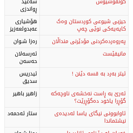
كۆنفۆشیۆس
سەعید
ڕواندزی
حیزبی شیوعی کوردستان وەک
هۆشیاری
کایەیەکی نوێی چەپ
عەبدولعەزیز
پەروەردەکردنی مۆدێرنی منداڵان
رەزا شـوان
مانیفێست
ئەرسەلان
حەسەن
ئیتر بەرد بە قسە دێنن !
ئیدریس
سدیق
ئەرێ بە ڕاست نەخشەی ناوچەکە
زاهیر باهیر
گۆڕرا یاخود دەگۆڕرێت؟
ئاوابوونی نیگای یاسا لەدیدەی
ستار ئەحمەد
نیشتماندا