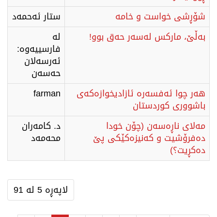
شۆڕشی خواست و خامە
ستار ئەحمەد
بەڵێ، مارکس لەسەر حەق بوو!
لە
فارسییەوە:
ئەرسەلان
حەسەن
هەر چوا ئەفسەرە ئازادیخوازەکەی
farman
باشووری کوردستان
مەلای ناڕەسەن (چۆن خودا
د. کامەران
دەفرۆشیت و کەنیزەکێکی پێ
محەمەد
دەکڕیت؟)
لاپەڕە 5 لە 91