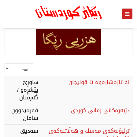
نمایش
#
لە تازەشارەوە تا قولیجان
هاوڕێ
پێشڕەو /
گەرمیان
دژبەرەکانی زمانی کوردی
فەرەیدوون
سامان
ترلیۆنەكەی مەسك و هەڵاتنەكەی
سەدیق