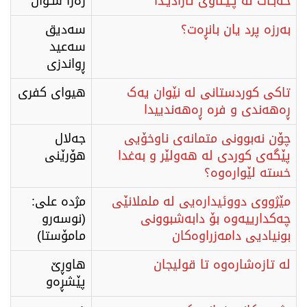
خەبـات لە پـێـناوی ئازادیـدا
رەزا شـوان
بەرزە پرد یان بانڕەت؟
سەدیق
سەعید
ڕواندزی
تاکی کوردستانی لە نێوان یەک
هیوای کفری
ڕەهەندی و فرە ڕەهەندییدا
چۆن نەبوونی متمانەی ناوخۆیی
جەلال
پێگەی کوردی لە هەولێر و بەغدا
هۆرێنی
خستە لێوارەوە؟
مێژووی دووئیدارەیی لە ململانێی
مژدە علی:
چەکدارییەوە بۆ دابەشبوونی
(نوسەرو
بونیادیی دامەزراوەکان
مامۆستا)
لە تازەشارەوە تا قولیجان
هاوڕێ
پێشڕەو